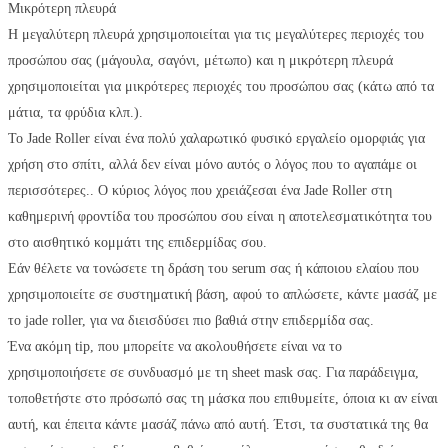
Μικρότερη πλευρά
Η μεγαλύτερη πλευρά χρησιμοποιείται για τις μεγαλύτερες περιοχές του
προσώπου σας (μάγουλα, σαγόνι, μέτωπο) και η μικρότερη πλευρά
χρησιμοποιείται για μικρότερες περιοχές του προσώπου σας (κάτω από τα
μάτια, τα φρύδια κλπ.).
Το Jade Roller είναι ένα πολύ χαλαρωτικό φυσικό εργαλείο ομορφιάς για
χρήση στο σπίτι, αλλά δεν είναι μόνο αυτός ο λόγος που το αγαπάμε οι
περισσότερες.. Ο κύριος λόγος που χρειάζεσαι ένα Jade Roller στη
καθημερινή φροντίδα του προσώπου σου είναι η αποτελεσματικότητα του
στο αισθητικό κομμάτι της επιδερμίδας σου.
Εάν θέλετε να τονώσετε τη δράση του serum σας ή κάποιου ελαίου που
χρησιμοποιείτε σε συστηματική βάση, αφού το απλώσετε, κάντε μασάζ με
το jade roller, για να διεισδύσει πιο βαθιά στην επιδερμίδα σας.
Ένα ακόμη tip, που μπορείτε να ακολουθήσετε είναι να το
χρησιμοποιήσετε σε συνδυασμό με τη sheet mask σας. Για παράδειγμα,
τοποθετήστε στο πρόσωπό σας τη μάσκα που επιθυμείτε, όποια κι αν είναι
αυτή, και έπειτα κάντε μασάζ πάνω από αυτή. Έτσι, τα συστατικά της θα