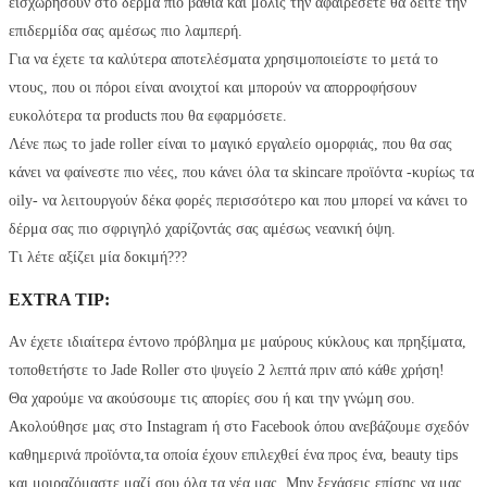
εισχωρήσουν στο δέρμα πιο βαθιά και μόλις την αφαιρέσετε θα δείτε την
επιδερμίδα σας αμέσως πιο λαμπερή.
Για να έχετε τα καλύτερα αποτελέσματα χρησιμοποιείστε το μετά το
ντους, που οι πόροι είναι ανοιχτοί και μπορούν να απορροφήσουν
ευκολότερα τα products που θα εφαρμόσετε.
Λένε πως το jade roller είναι το μαγικό εργαλείο ομορφιάς, που θα σας
κάνει να φαίνεστε πιο νέες, που κάνει όλα τα skincare προϊόντα -κυρίως τα
oily- να λειτουργούν δέκα φορές περισσότερο και που μπορεί να κάνει το
δέρμα σας πιο σφριγηλό χαρίζοντάς σας αμέσως νεανική όψη.
Τι λέτε αξίζει μία δοκιμή???
EXTRA TIP:
Aν έχετε ιδιαίτερα έντονο πρόβλημα με μαύρους κύκλους και πρηξίματα,
τοποθετήστε το Jade Roller στο ψυγείο 2 λεπτά πριν από κάθε χρήση!
Θα χαρούμε να ακούσουμε τις απορίες σου ή και την γνώμη σου.
Ακολούθησε μας στο Instagram ή στο Facebook όπου ανεβάζουμε σχεδόν
καθημερινά προϊόντα,τα οποία έχουν επιλεχθεί ένα προς ένα, beauty tips
και μοιραζόμαστε μαζί σου όλα τα νέα μας. Μην ξεχάσεις επίσης να μας