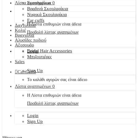
Λίστα αγαπημένων
Σκουλαρίκια
0
Βραδινά Σκουλαρίκια
Νυφικά Σκουλαρίκια
Ear cuffs
Η Λίστα επιθυμιών είναι άδεια
Δαχτυλίδια
Κολιέ
Προβολή λίστας αγαπημένων
Βραχιόλια
Αλυσίδες ποδιού
Αξεσουάρ
Bridal Hair Accessories
Login
Μπιζουτιέρες
Sales
Sign Up
Cart
Cart
0
Το καλάθι αγορών σας είναι άδειο
Λίστα αγαπημένων
0
Η Λίστα επιθυμιών είναι άδεια
Προβολή λίστας αγαπημένων
Login
Sign Up