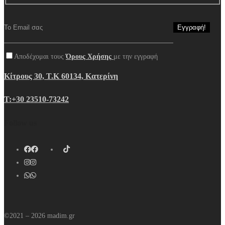
Αποδέχομαι τους
Όρους Χρήσης
με την εγγραφή
Κίτρους 30, Τ.Κ 60134, Κατερίνη
Τ:+30 23510-73242
Follow us
©2021 – 2026 madim.gr