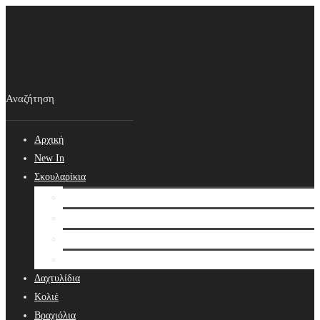
Αρχική
New In
Σκουλαρίκια
Σκουλαρίκια
Βραδινά Σκουλαρίκια
Νυφικά Σκουλαρίκια
Ear cuffs
Δαχτυλίδια
Κολιέ
Βραχιόλια