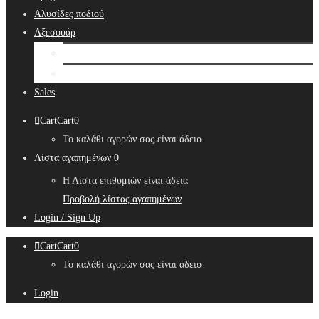
Αλυσίδες ποδιού
Αξεσουάρ
Bridal Hair Accessories
Μπιζουτιέρες
Sales
Cart
Cart
0
Το καλάθι αγορών σας είναι άδειο
Λίστα αγαπημένων
0
Η Λίστα επιθυμιών είναι άδεια
Προβολή λίστας αγαπημένων
Login / Sign Up
Cart
Cart
0
Το καλάθι αγορών σας είναι άδειο
Login