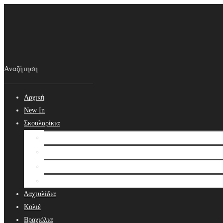
Αρχική
New In
Σκουλαρίκια
Σκουλαρίκια
Βραδινά Σκουλαρίκια
Νυφικά Σκουλαρίκια
Ear cuffs
Δαχτυλίδια
Κολιέ
Βραχιόλια