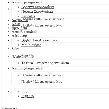
Λίστα αγαπημένων
Σκουλαρίκια
0
Βραδινά Σκουλαρίκια
Νυφικά Σκουλαρίκια
Ear cuffs
Η Λίστα επιθυμιών είναι άδεια
Δαχτυλίδια
Κολιέ
Προβολή λίστας αγαπημένων
Βραχιόλια
Αλυσίδες ποδιού
Αξεσουάρ
Bridal Hair Accessories
Login
Μπιζουτιέρες
Sales
Sign Up
Cart
Cart
0
Το καλάθι αγορών σας είναι άδειο
Λίστα αγαπημένων
0
Η Λίστα επιθυμιών είναι άδεια
Προβολή λίστας αγαπημένων
Login
Sign Up