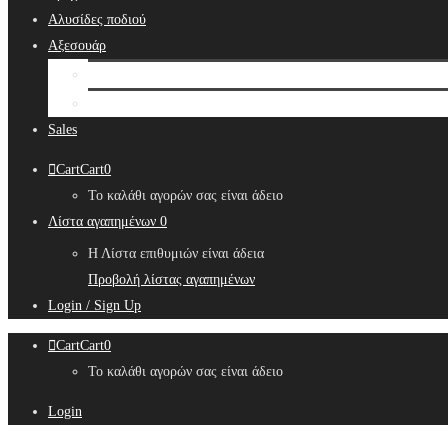
Αλυσίδες ποδιού
Αξεσουάρ
Bridal Hair Accessories
Μπιζουτιέρες
Sales
Cart
Cart
0
Το καλάθι αγορών σας είναι άδειο
Λίστα αγαπημένων
0
Η Λίστα επιθυμιών είναι άδεια
Προβολή λίστας αγαπημένων
Login / Sign Up
Cart
Cart
0
Το καλάθι αγορών σας είναι άδειο
Login