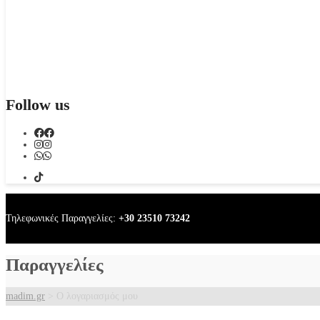
Follow us
Τηλεφωνικές Παραγγελίες:
+30 23510 73242
Παραγγελίες
madim.gr
>
Ο λογαριασμός μου