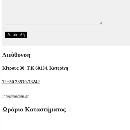
Διεύθυνση
Κίτρους 30, Τ.Κ 60134, Κατερίνη
Τ:+30 23510-73242
info@madim.gr
Ωράριο Καταστήματος