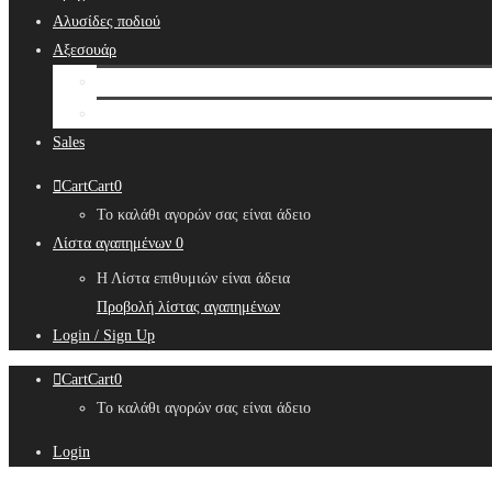
Αλυσίδες ποδιού
Αξεσουάρ
Bridal Hair Accessories
Μπιζουτιέρες
Sales
Cart
Cart
0
Το καλάθι αγορών σας είναι άδειο
Λίστα αγαπημένων
0
Η Λίστα επιθυμιών είναι άδεια
Προβολή λίστας αγαπημένων
Login / Sign Up
Cart
Cart
0
Το καλάθι αγορών σας είναι άδειο
Login