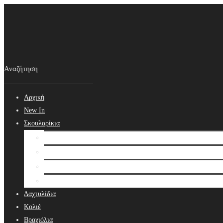
Αρχική
New In
Σκουλαρίκια
Σκουλαρίκια
Βραδινά Σκουλαρίκια
Νυφικά Σκουλαρίκια
Ear cuffs
Δαχτυλίδια
Κολιέ
Βραχιόλια