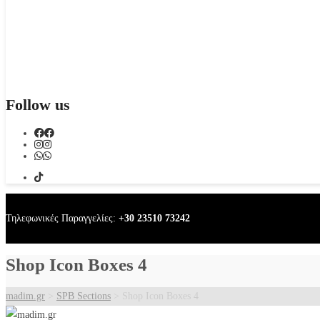
Follow us
Τηλεφωνικές Παραγγελίες:
+30 23510 73242
Shop Icon Boxes 4
madim.gr
>
SPB Sections
>
Shop Icon Boxes 4