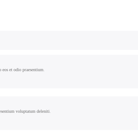
o eos et odio praesentium.
esentium voluptatum deleniti.