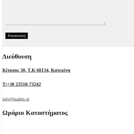
Διεύθυνση
Κίτρους 30, Τ.Κ 60134, Κατερίνη
Τ:+30 23510-73242
info@madim.gr
Ωράριο Καταστήματος