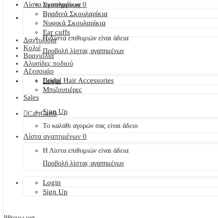
Λίστα αγαπημένων
Σκουλαρίκια
0
Βραδινά Σκουλαρίκια
Νυφικά Σκουλαρίκια
Ear cuffs
Η Λίστα επιθυμιών είναι άδεια
Δαχτυλίδια
Κολιέ
Προβολή λίστας αγαπημένων
Βραχιόλια
Αλυσίδες ποδιού
Αξεσουάρ
Bridal Hair Accessories
Login
Μπιζουτιέρες
Sales
Sign Up
Cart
Cart
0
Το καλάθι αγορών σας είναι άδειο
Λίστα αγαπημένων
0
Η Λίστα επιθυμιών είναι άδεια
Προβολή λίστας αγαπημένων
Login
Sign Up