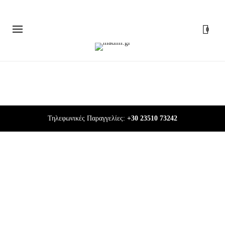
0
Τηλεφωνικές Παραγγελίες:
+30 23510 73242
Βραχιόλια