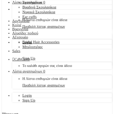
Λίστα αγαπημένων
Σκουλαρίκια
0
Βραδινά Σκουλαρίκια
Νυφικά Σκουλαρίκια
Ear cuffs
Η Λίστα επιθυμιών είναι άδεια
Δαχτυλίδια
Κολιέ
Προβολή λίστας αγαπημένων
Βραχιόλια
Αλυσίδες ποδιού
Αξεσουάρ
Bridal Hair Accessories
Login
Μπιζουτιέρες
Sales
Sign Up
Cart
Cart
0
Το καλάθι αγορών σας είναι άδειο
Λίστα αγαπημένων
0
Η Λίστα επιθυμιών είναι άδεια
Προβολή λίστας αγαπημένων
Login
Sign Up