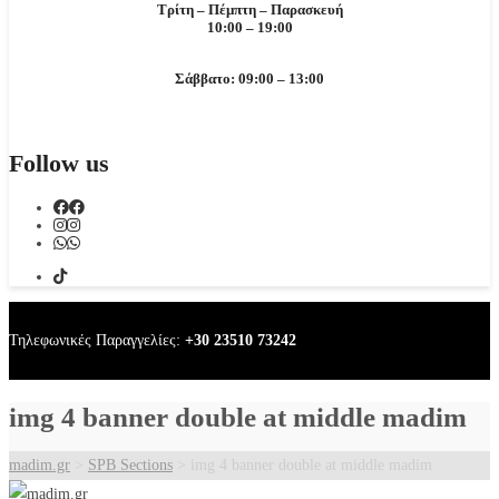
Τρίτη – Πέμπτη – Παρασκευή
10:00 – 19:00
Σάββατο: 09:00 – 13:00
Follow us
Τηλεφωνικές Παραγγελίες:
+30 23510 73242
img 4 banner double at middle madim
madim.gr
>
SPB Sections
>
img 4 banner double at middle madim