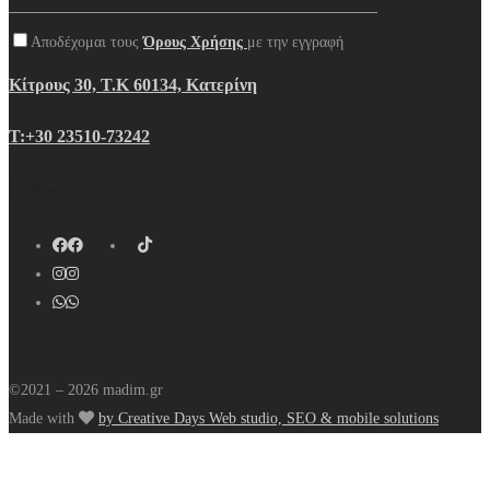
Αποδέχομαι τους
Όρους Χρήσης
με την εγγραφή
Κίτρους 30, Τ.Κ 60134, Κατερίνη
Τ:+30 23510-73242
Follow us
©2021 – 2026 madim.gr
Made with
by Creative Days Web studio, SEO & mobile solutions