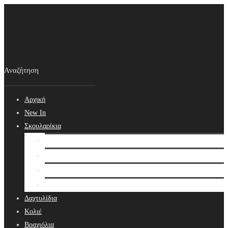
Αρχική
New In
Σκουλαρίκια
Σκουλαρίκια
Βραδινά Σκουλαρίκια
Νυφικά Σκουλαρίκια
Ear cuffs
Δαχτυλίδια
Κολιέ
Βραχιόλια