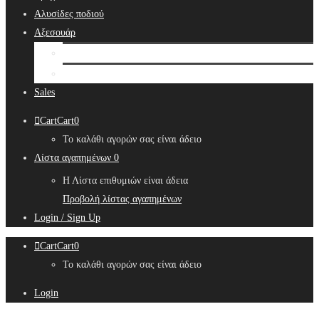
Αλυσίδες ποδιού
Αξεσουάρ
Bridal Hair Accessories
Μπιζουτιέρες
Sales
Cart
Cart
0
Το καλάθι αγορών σας είναι άδειο
Λίστα αγαπημένων
0
Η Λίστα επιθυμιών είναι άδεια
Προβολή λίστας αγαπημένων
Login / Sign Up
Cart
Cart
0
Το καλάθι αγορών σας είναι άδειο
Login