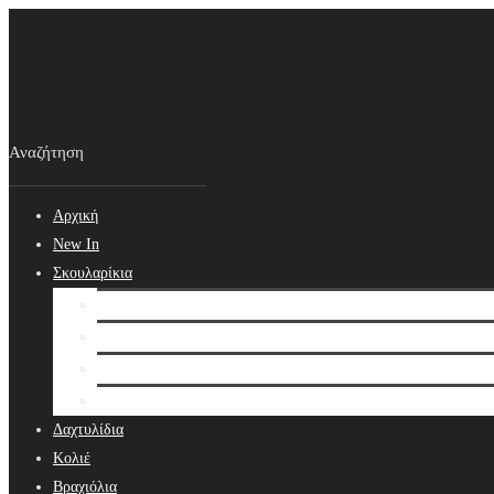
Αρχική
New In
Σκουλαρίκια
Σκουλαρίκια
Βραδινά Σκουλαρίκια
Νυφικά Σκουλαρίκια
Ear cuffs
Δαχτυλίδια
Κολιέ
Βραχιόλια