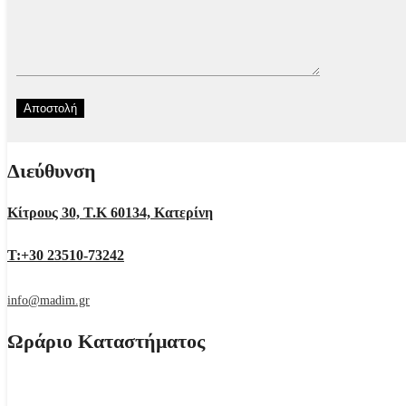
Διεύθυνση
Κίτρους 30, Τ.Κ 60134, Κατερίνη
Τ:+30 23510-73242
info@madim.gr
Ωράριο Καταστήματος