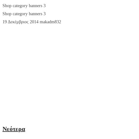
Shop category banners 3
Shop category banners 3
19 Δεκέμβριος 2014
makadm832
CHECK OUT
OUR OUTERWEAR
SHOP NOW
CHECK OUT
OUR ACCESSORIES
SHOP NOW
CHECK OUT
OUR SHIRTS
SHOP NOW
Νεότερα