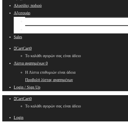
Αλυσίδες ποδιού
Αξεσουάρ
Bridal Hair Accessories
Μπιζουτιέρες
Sales
Cart
Cart
0
Το καλάθι αγορών σας είναι άδειο
Λίστα αγαπημένων
0
Η Λίστα επιθυμιών είναι άδεια
Προβολή λίστας αγαπημένων
Login / Sign Up
Cart
Cart
0
Το καλάθι αγορών σας είναι άδειο
Login