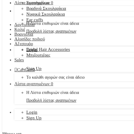
Λίστα αγαπημένων
Σκουλαρίκια
0
Βραδινά Σκουλαρίκια
Νυφικά Σκουλαρίκια
Ear cuffs
Η Λίστα επιθυμιών είναι άδεια
Δαχτυλίδια
Κολιέ
Προβολή λίστας αγαπημένων
Βραχιόλια
Αλυσίδες ποδιού
Αξεσουάρ
Bridal Hair Accessories
Login
Μπιζουτιέρες
Sales
Sign Up
Cart
Cart
0
Το καλάθι αγορών σας είναι άδειο
Λίστα αγαπημένων
0
Η Λίστα επιθυμιών είναι άδεια
Προβολή λίστας αγαπημένων
Login
Sign Up