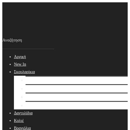
Αρχική
New In
Σκουλαρίκια
Σκουλαρίκια
Βραδινά Σκουλαρίκια
Νυφικά Σκουλαρίκια
Ear cuffs
Δαχτυλίδια
Κολιέ
Βραχιόλια