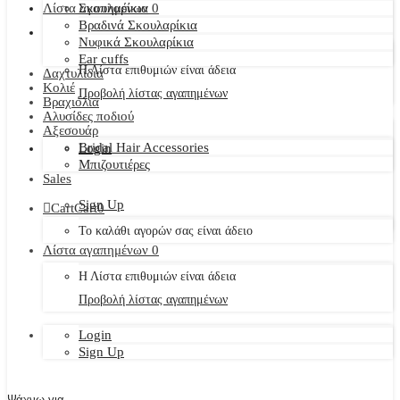
Λίστα αγαπημένων
Σκουλαρίκια
0
Βραδινά Σκουλαρίκια
Νυφικά Σκουλαρίκια
Ear cuffs
Η Λίστα επιθυμιών είναι άδεια
Δαχτυλίδια
Κολιέ
Προβολή λίστας αγαπημένων
Βραχιόλια
Αλυσίδες ποδιού
Αξεσουάρ
Bridal Hair Accessories
Login
Μπιζουτιέρες
Sales
Sign Up
Cart
Cart
0
Το καλάθι αγορών σας είναι άδειο
Λίστα αγαπημένων
0
Η Λίστα επιθυμιών είναι άδεια
Προβολή λίστας αγαπημένων
Login
Sign Up