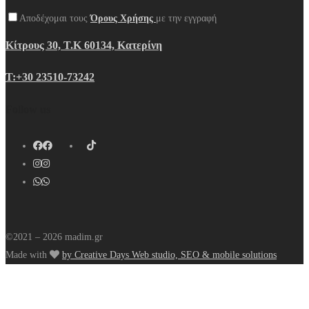
Αποδέχομαι τους
Όρους Χρήσης
με την εγγραφή
Κίτρους 30, Τ.Κ 60134, Κατερίνη
Τ:+30 23510-73242
Follow us
©2021 – 2026 madim.gr
Made with
by Creative Days Web studio, SEO & mobile solutions