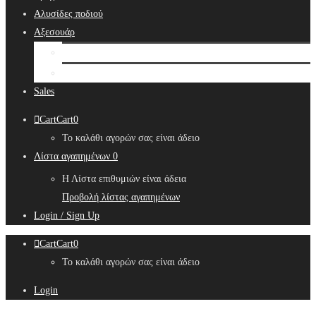
Αλυσίδες ποδιού
Αξεσουάρ
Bridal Hair Accessories
Μπιζουτιέρες
Sales
Cart
Cart
0
Το καλάθι αγορών σας είναι άδειο
Λίστα αγαπημένων
0
Η Λίστα επιθυμιών είναι άδεια
Προβολή λίστας αγαπημένων
Login / Sign Up
Cart
Cart
0
Το καλάθι αγορών σας είναι άδειο
Login