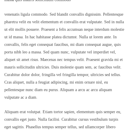
venenatis ligula commodo. Sed blandit convallis dignissim. Pellentesque
pharetra velit eu velit elementum et convallis erat vulputate. Sed in nulla
ut elit mollis posuere. Praesent a felis accumsan neque interdum molestie
ut id massa. In hac habitasse platea dictumst. Nulla ut lorem ante. In
convallis, felis eget consequat faucibus, mi diam consequat augue, quis
porta nibh leo a massa. Sed quam nunc, vulputate vel imperdiet vel,
aliquet sit amet risus. Maecenas nec tempus velit. Praesent gravida mi et
mauris sollicitudin ultricies. Duis molestie quam sem, ac faucibus velit.
Curabitur dolor dolor, fringilla vel fringilla tempor, ultricies sed tellus.
Cras aliquet, nulla a feugiat adipiscing, mi enim ornare nisl, eu
pellentesque nunc diam eu purus. Aliquam a arcu ac arcu aliquam
vulputate ac a diam.
Aliquam erat volutpat. Etiam tortor sapien, elementum quis semper eu,
convallis eget justo. Nulla facilisi. Curabitur cursus vestibulum turpis
eget sagittis. Phasellus tempus semper tellus, sed ullamcorper libero