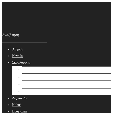
Αρχική
New In
Σκουλαρίκια
Σκουλαρίκια
Βραδινά Σκουλαρίκια
Νυφικά Σκουλαρίκια
Ear cuffs
Δαχτυλίδια
Κολιέ
Βραχιόλια