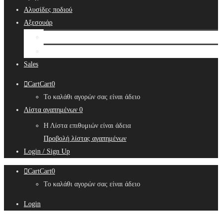
Αλυσίδες ποδιού
Αξεσουάρ
Bridal Hair Accessories
Μπιζουτιέρες
Sales
Cart
Cart
0
Το καλάθι αγορών σας είναι άδειο
Λίστα αγαπημένων
0
Η Λίστα επιθυμιών είναι άδεια
Προβολή λίστας αγαπημένων
Login / Sign Up
Cart
Cart
0
Το καλάθι αγορών σας είναι άδειο
Login