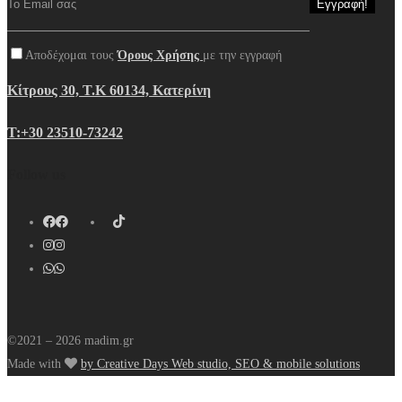
Αποδέχομαι τους
Όρους Χρήσης
με την εγγραφή
Κίτρους 30, Τ.Κ 60134, Κατερίνη
Τ:+30 23510-73242
Follow us
©2021 – 2026 madim.gr
Made with
by Creative Days Web studio, SEO & mobile solutions