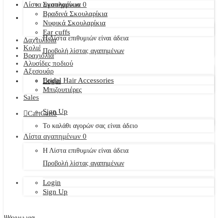
Λίστα αγαπημένων
Σκουλαρίκια
0
Βραδινά Σκουλαρίκια
Νυφικά Σκουλαρίκια
Ear cuffs
Η Λίστα επιθυμιών είναι άδεια
Δαχτυλίδια
Κολιέ
Προβολή λίστας αγαπημένων
Βραχιόλια
Αλυσίδες ποδιού
Αξεσουάρ
Bridal Hair Accessories
Login
Μπιζουτιέρες
Sales
Sign Up
Cart
Cart
0
Το καλάθι αγορών σας είναι άδειο
Λίστα αγαπημένων
0
Η Λίστα επιθυμιών είναι άδεια
Προβολή λίστας αγαπημένων
Login
Sign Up