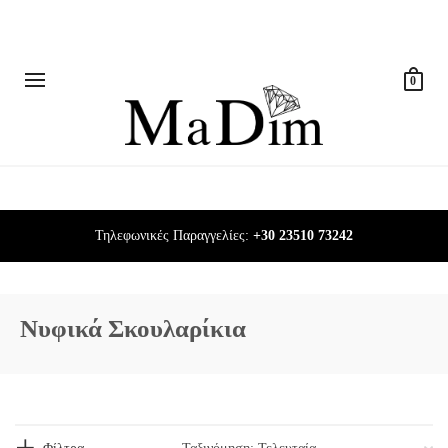
0
Τηλεφωνικές Παραγγελίες:
+30 23510 73242
Νυφικά Σκουλαρίκια