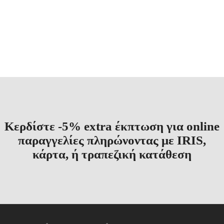
Βραδινά Σκουλαρίκια
Νυφικά
Σκουλαρίκια
Σκουλαρίκια
€
16.00
€
12.80
Original
Η
price
τρέχουσα
was:
τιμή
€16.00.
είναι:
€12.80.
Κερδίστε -5% extra έκπτωση για online
παραγγελίες πληρώνοντας με IRIS,
κάρτα, ή τραπεζική κατάθεση