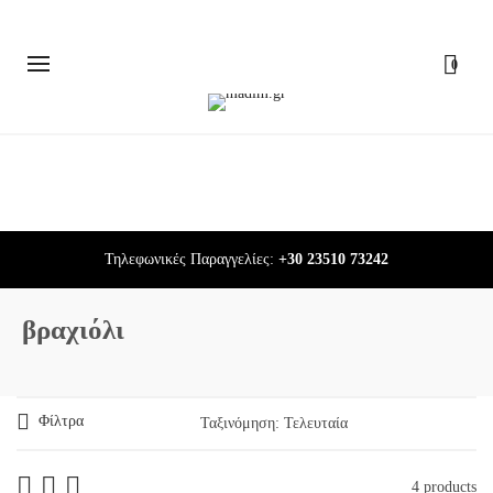
0
Τηλεφωνικές Παραγγελίες:
+30 23510 73242
βραχιόλι
Φίλτρα
4 products