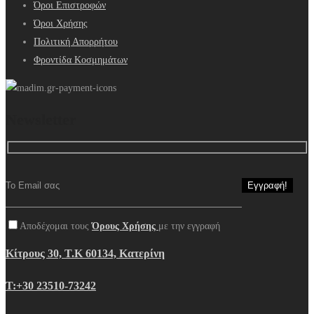
Όροι Επιστροφών
Όροι Χρήσης
Πολιτική Απορρήτου
Φροντίδα Κοσμημάτων
Newsletter
Αποδέχομαι τους
Όρους Χρήσης
με την εγγραφή
Κίτρους 30, Τ.Κ 60134, Κατερίνη
Τ:+30 23510-73242