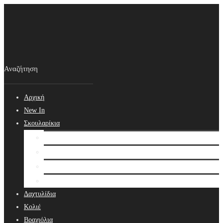
Αρχική
New In
Σκουλαρίκια
Σκουλαρίκια
Βραδινά Σκουλαρίκια
Νυφικά Σκουλαρίκια
Ear cuffs
Δαχτυλίδια
Κολιέ
Βραχιόλια