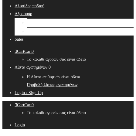
Αλυσίδες ποδιού
Αξεσουάρ
Bridal Hair Accessories
Μπιζουτιέρες
Sales
Cart
Cart
0
Το καλάθι αγορών σας είναι άδειο
Λίστα αγαπημένων
0
Η Λίστα επιθυμιών είναι άδεια
Προβολή λίστας αγαπημένων
Login / Sign Up
Cart
Cart
0
Το καλάθι αγορών σας είναι άδειο
Login