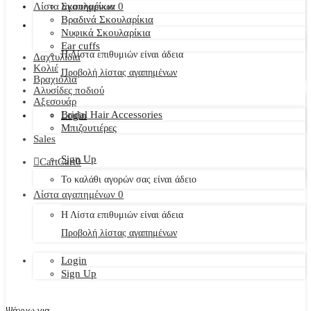
Λίστα αγαπημένων
Σκουλαρίκια
0
Βραδινά Σκουλαρίκια
Νυφικά Σκουλαρίκια
Ear cuffs
Η Λίστα επιθυμιών είναι άδεια
Δαχτυλίδια
Κολιέ
Προβολή λίστας αγαπημένων
Βραχιόλια
Αλυσίδες ποδιού
Αξεσουάρ
Bridal Hair Accessories
Login
Μπιζουτιέρες
Sales
Sign Up
Cart
Cart
0
Το καλάθι αγορών σας είναι άδειο
Λίστα αγαπημένων
0
Η Λίστα επιθυμιών είναι άδεια
Προβολή λίστας αγαπημένων
Login
Sign Up