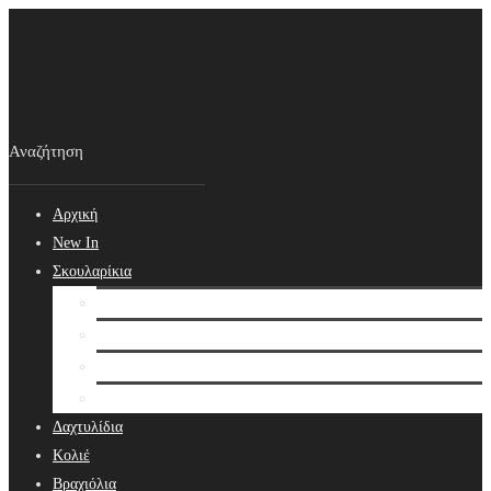
Αρχική
New In
Σκουλαρίκια
Σκουλαρίκια
Βραδινά Σκουλαρίκια
Νυφικά Σκουλαρίκια
Ear cuffs
Δαχτυλίδια
Κολιέ
Βραχιόλια