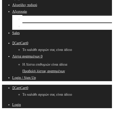
Αλυσίδες ποδιού
Αξεσουάρ
Bridal Hair Accessories
Μπιζουτιέρες
Sales
Cart
Cart
0
Το καλάθι αγορών σας είναι άδειο
Λίστα αγαπημένων
0
Η Λίστα επιθυμιών είναι άδεια
Προβολή λίστας αγαπημένων
Login / Sign Up
Cart
Cart
0
Το καλάθι αγορών σας είναι άδειο
Login