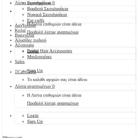
Λίστα αγαπημένων
Σκουλαρίκια
0
Βραδινά Σκουλαρίκια
Νυφικά Σκουλαρίκια
Ear cuffs
Η Λίστα επιθυμιών είναι άδεια
Δαχτυλίδια
Κολιέ
Προβολή λίστας αγαπημένων
Βραχιόλια
Αλυσίδες ποδιού
Αξεσουάρ
Bridal Hair Accessories
Login
Μπιζουτιέρες
Sales
Sign Up
Cart
Cart
0
Το καλάθι αγορών σας είναι άδειο
Λίστα αγαπημένων
0
Η Λίστα επιθυμιών είναι άδεια
Προβολή λίστας αγαπημένων
Login
Sign Up