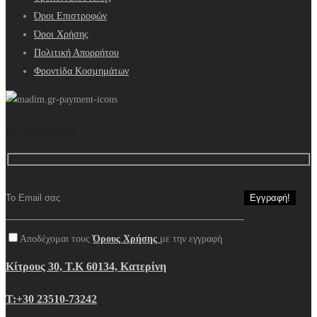
Όροι Επιστροφών
Όροι Χρήσης
Πολιτική Απορρήτου
Φροντίδα Κοσμημάτων
Newsletter
Αποδέχομαι τους
Όρους Χρήσης
με την εγγραφή
Κίτρους 30, Τ.Κ 60134, Κατερίνη
Τ:+30 23510-73242