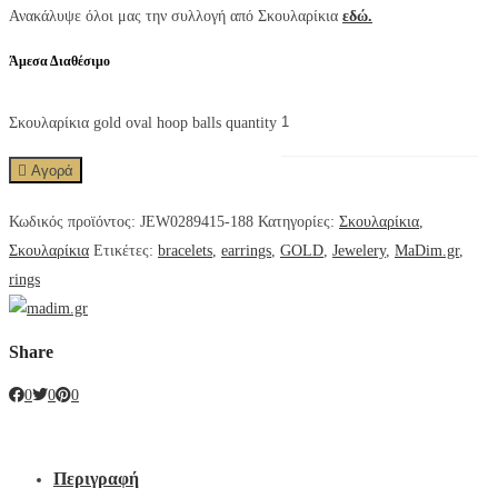
Ανακάλυψε όλοι μας την συλλογή από Σκουλαρίκια
εδώ.
Άμεσα Διαθέσιμο
Σκουλαρίκια gold oval hoop balls quantity
Αγορά
Κωδικός προϊόντος:
JEW0289415-188
Κατηγορίες:
Σκουλαρίκια
,
Σκουλαρίκια
Ετικέτες:
bracelets
,
earrings
,
GOLD
,
Jewelery
,
MaDim.gr
,
rings
Share
0
0
0
Περιγραφή