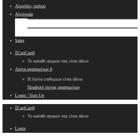
Αλυσίδες ποδιού
Αξεσουάρ
Bridal Hair Accessories
Μπιζουτιέρες
Sales
Cart
Cart
0
Το καλάθι αγορών σας είναι άδειο
Λίστα αγαπημένων
0
Η Λίστα επιθυμιών είναι άδεια
Προβολή λίστας αγαπημένων
Login / Sign Up
Cart
Cart
0
Το καλάθι αγορών σας είναι άδειο
Login