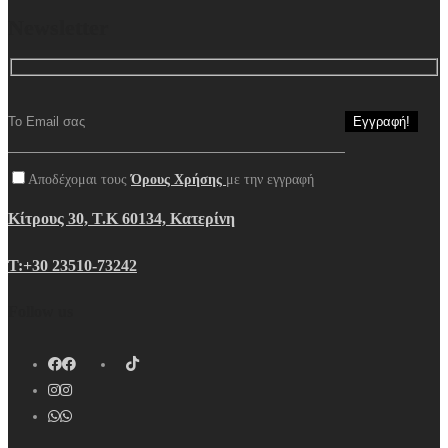
Newsletter
Αποδέχομαι τους
Όρους Χρήσης
με την εγγραφή
Κίτρους 30, Τ.Κ 60134, Κατερίνη
Τ:+30 23510-73242
Follow us