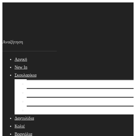
Αρχική
New In
Σκουλαρίκια
Σκουλαρίκια
Βραδινά Σκουλαρίκια
Νυφικά Σκουλαρίκια
Ear cuffs
Δαχτυλίδια
Κολιέ
Βραχιόλια