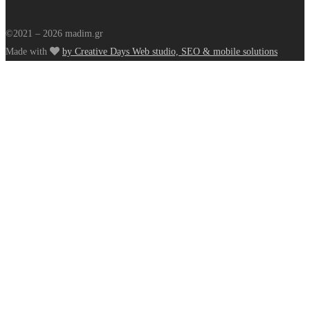
©2021 – 2026 madim.gr
Made with
by Creative Days Web studio, SEO & mobile solutions