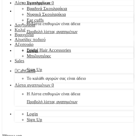
Λίστα αγαπημένων
Σκουλαρίκια
0
Βραδινά Σκουλαρίκια
Νυφικά Σκουλαρίκια
Ear cuffs
Η Λίστα επιθυμιών είναι άδεια
Δαχτυλίδια
Κολιέ
Προβολή λίστας αγαπημένων
Βραχιόλια
Αλυσίδες ποδιού
Αξεσουάρ
Bridal Hair Accessories
Login
Μπιζουτιέρες
Sales
Sign Up
Cart
Cart
0
Το καλάθι αγορών σας είναι άδειο
Λίστα αγαπημένων
0
Η Λίστα επιθυμιών είναι άδεια
Προβολή λίστας αγαπημένων
Login
Sign Up