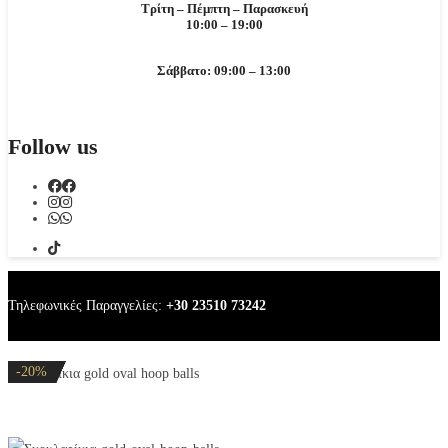
Τρίτη – Πέμπτη – Παρασκευή
10:00 – 19:00
Σάββατο: 09:00 – 13:00
Follow us
Τηλεφωνικές Παραγγελίες:
+30 23510 73242
-20%
-20%
-20%
-20%
-20%
Σκουλαρίκια gold oval hoop balls