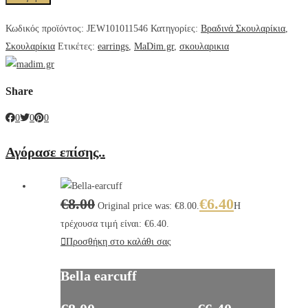
Κωδικός προϊόντος:
JEW101011546
Κατηγορίες:
Βραδινά Σκουλαρίκια
,
Σκουλαρίκια
Ετικέτες:
earrings
,
MaDim.gr
,
σκουλαρικια
Share
0
0
0
Αγόρασε επίσης..
€
8.00
€
6.40
Original price was: €8.00.
Η
τρέχουσα τιμή είναι: €6.40.
Προσθήκη στο καλάθι σας
Bella earcuff