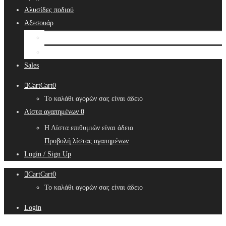
Αλυσίδες ποδιού
Αξεσουάρ
Bridal Hair Accessories
Μπιζουτιέρες
Sales
Cart
Cart
0
Το καλάθι αγορών σας είναι άδειο
Λίστα αγαπημένων
0
Η Λίστα επιθυμιών είναι άδεια
Προβολή λίστας αγαπημένων
Login / Sign Up
Cart
Cart
0
Το καλάθι αγορών σας είναι άδειο
Login