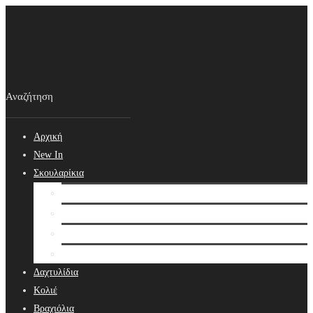
Αρχική
New In
Σκουλαρίκια
Σκουλαρίκια
Βραδινά Σκουλαρίκια
Νυφικά Σκουλαρίκια
Ear cuffs
Δαχτυλίδια
Κολιέ
Βραχιόλια