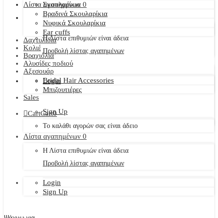
Λίστα αγαπημένων
Σκουλαρίκια
0
Βραδινά Σκουλαρίκια
Νυφικά Σκουλαρίκια
Ear cuffs
Η Λίστα επιθυμιών είναι άδεια
Δαχτυλίδια
Κολιέ
Προβολή λίστας αγαπημένων
Βραχιόλια
Αλυσίδες ποδιού
Αξεσουάρ
Bridal Hair Accessories
Login
Μπιζουτιέρες
Sales
Sign Up
Cart
Cart
0
Το καλάθι αγορών σας είναι άδειο
Λίστα αγαπημένων
0
Η Λίστα επιθυμιών είναι άδεια
Προβολή λίστας αγαπημένων
Login
Sign Up