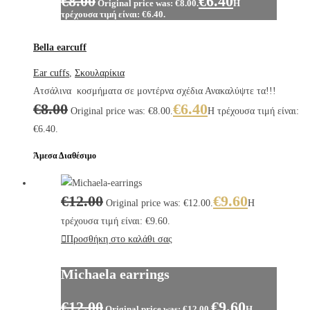
€
8.00
€
6.40
Original price was: €8.00.
Η
τρέχουσα τιμή είναι: €6.40.
Bella earcuff
Ear cuffs
,
Σκουλαρίκια
Ατσάλινα κοσμήματα σε μοντέρνα σχέδια Ανακαλύψτε τα!!!
€
8.00
€
6.40
Original price was: €8.00.
Η τρέχουσα τιμή είναι:
€6.40.
Άμεσα Διαθέσιμο
€
12.00
€
9.60
Original price was: €12.00.
Η
τρέχουσα τιμή είναι: €9.60.
Προσθήκη στο καλάθι σας
Michaela earrings
€
12.00
€
9.60
Original price was: €12.00.
Η