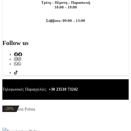
Τρίτη – Πέμπτη – Παρασκευή
10:00 – 19:00
Σάββατο: 09:00 – 13:00
Follow us
Τηλεφωνικές Παραγγελίες:
+30 23510 73242
-20%
-20%
-20%
-20%
-20%
-20%
-32%
-20%
-20%
Σκουλαρίκια Polina