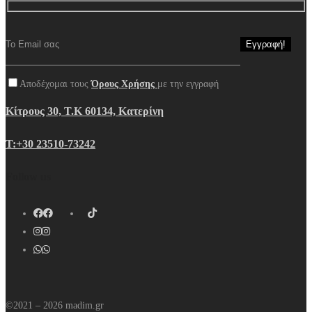
Αποδέχομαι τους
Όρους Χρήσης
με την εγγραφή
Κίτρους 30, Τ.Κ 60134, Κατερίνη
Τ:+30 23510-73242
Follow us
©2021 – 2026 madim.gr