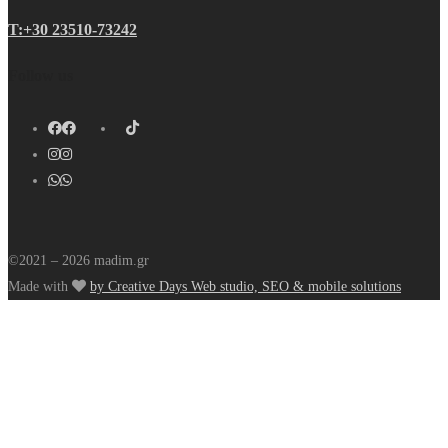
Τ:+30 23510-73242
Follow us
©2021 – 2026 madim.gr
Made with
by Creative Days Web studio, SEO & mobile solutions