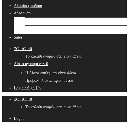
Αλυσίδες ποδιού
Αξεσουάρ
Bridal Hair Accessories
Μπιζουτιέρες
Sales
Cart
Cart
0
Το καλάθι αγορών σας είναι άδειο
Λίστα αγαπημένων
0
Η Λίστα επιθυμιών είναι άδεια
Προβολή λίστας αγαπημένων
Login / Sign Up
Cart
Cart
0
Το καλάθι αγορών σας είναι άδειο
Login