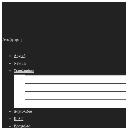
Αρχική
New In
Σκουλαρίκια
Σκουλαρίκια
Βραδινά Σκουλαρίκια
Νυφικά Σκουλαρίκια
Ear cuffs
Δαχτυλίδια
Κολιέ
Βραχιόλια