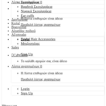
Λίστα αγαπημένων
Σκουλαρίκια
0
Βραδινά Σκουλαρίκια
Νυφικά Σκουλαρίκια
Ear cuffs
Η Λίστα επιθυμιών είναι άδεια
Δαχτυλίδια
Κολιέ
Προβολή λίστας αγαπημένων
Βραχιόλια
Αλυσίδες ποδιού
Αξεσουάρ
Bridal Hair Accessories
Login
Μπιζουτιέρες
Sales
Sign Up
Cart
Cart
0
Το καλάθι αγορών σας είναι άδειο
Λίστα αγαπημένων
0
Η Λίστα επιθυμιών είναι άδεια
Προβολή λίστας αγαπημένων
Login
Sign Up