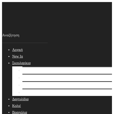
Αρχική
New In
Σκουλαρίκια
Σκουλαρίκια
Βραδινά Σκουλαρίκια
Νυφικά Σκουλαρίκια
Ear cuffs
Δαχτυλίδια
Κολιέ
Βραχιόλια