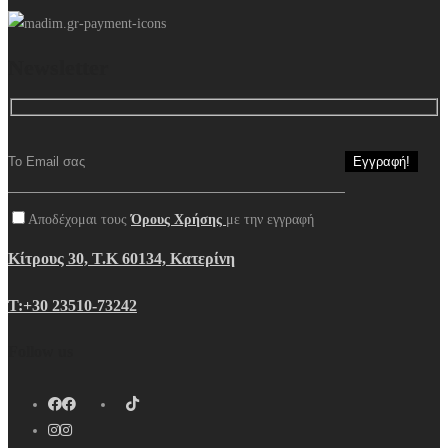
Newsletter
Αποδέχομαι τους
Όρους Χρήσης
με την εγγραφή
Κίτρους 30, Τ.Κ 60134, Κατερίνη
Τ:+30 23510-73242
Follow us