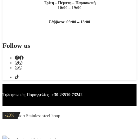
Τρίτη – Πέμπτη – Παρασκευή
10:00 – 19:00
Σάββατο: 09:00 – 13:00
Follow us
Τηλεφωνικές Παραγγελίες:
+30 23510 73242
-20%
-32%
-20%
-32%
-20%
Σκουλαρίκια Stainless steel hoop