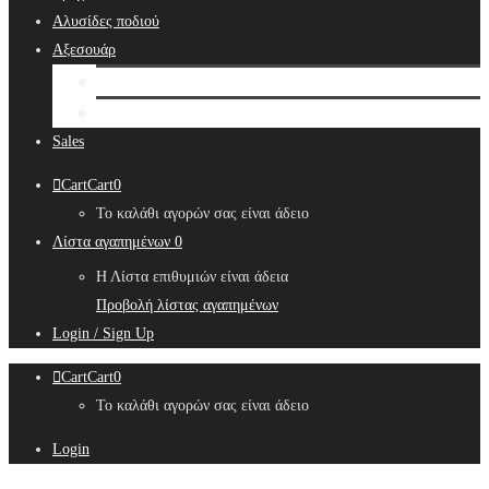
Αλυσίδες ποδιού
Αξεσουάρ
Bridal Hair Accessories
Μπιζουτιέρες
Sales
Cart
Cart
0
Το καλάθι αγορών σας είναι άδειο
Λίστα αγαπημένων
0
Η Λίστα επιθυμιών είναι άδεια
Προβολή λίστας αγαπημένων
Login / Sign Up
Cart
Cart
0
Το καλάθι αγορών σας είναι άδειο
Login