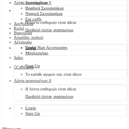
Λίστα αγαπημένων
Σκουλαρίκια
0
Βραδινά Σκουλαρίκια
Νυφικά Σκουλαρίκια
Ear cuffs
Η Λίστα επιθυμιών είναι άδεια
Δαχτυλίδια
Κολιέ
Προβολή λίστας αγαπημένων
Βραχιόλια
Αλυσίδες ποδιού
Αξεσουάρ
Bridal Hair Accessories
Login
Μπιζουτιέρες
Sales
Sign Up
Cart
Cart
0
Το καλάθι αγορών σας είναι άδειο
Λίστα αγαπημένων
0
Η Λίστα επιθυμιών είναι άδεια
Προβολή λίστας αγαπημένων
Login
Sign Up