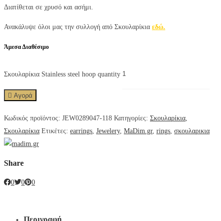
Διατίθεται σε χρυσό και ασήμι.
Ανακάλυψε όλοι μας την συλλογή από Σκουλαρίκια
εδώ.
Άμεσα Διαθέσιμο
Σκουλαρίκια Stainless steel hoop quantity
Αγορά
Κωδικός προϊόντος:
JEW0289047-118
Κατηγορίες:
Σκουλαρίκια
,
Σκουλαρίκια
Ετικέτες:
earrings
,
Jewelery
,
MaDim.gr
,
rings
,
σκουλαρικια
Share
0
0
0
Περιγραφή