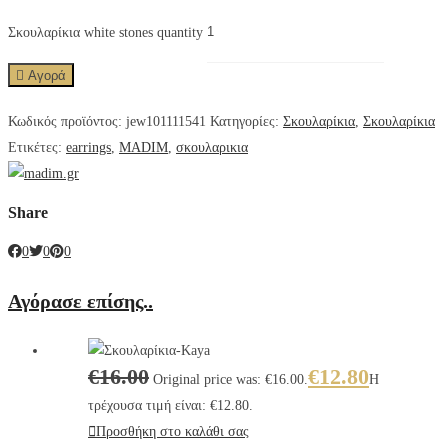
Σκουλαρίκια white stones quantity
Αγορά
Κωδικός προϊόντος:
jew101111541
Κατηγορίες:
Σκουλαρίκια
,
Σκουλαρίκια
Ετικέτες:
earrings
,
MADIM
,
σκουλαρικια
Share
0
0
0
Αγόρασε επίσης..
€
16.00
€
12.80
Original price was: €16.00.
Η
τρέχουσα τιμή είναι: €12.80.
Προσθήκη στο καλάθι σας