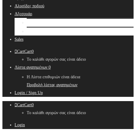
Αλυσίδες ποδιού
Αξεσουάρ
Bridal Hair Accessories
Μπιζουτιέρες
Sales
Cart
Cart
0
Το καλάθι αγορών σας είναι άδειο
Λίστα αγαπημένων
0
Η Λίστα επιθυμιών είναι άδεια
Προβολή λίστας αγαπημένων
Login / Sign Up
Cart
Cart
0
Το καλάθι αγορών σας είναι άδειο
Login