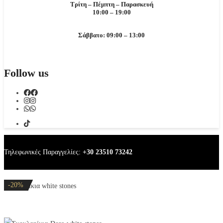
Τρίτη – Πέμπτη – Παρασκευή
10:00 – 19:00
Σάββατο: 09:00 – 13:00
Follow us
Τηλεφωνικές Παραγγελίες:
+30 23510 73242
-20%
-20%
-20%
-20%
-20%
-20%
-20%
-20%
-32%
-20%
-20%
Σκουλαρίκια white stones