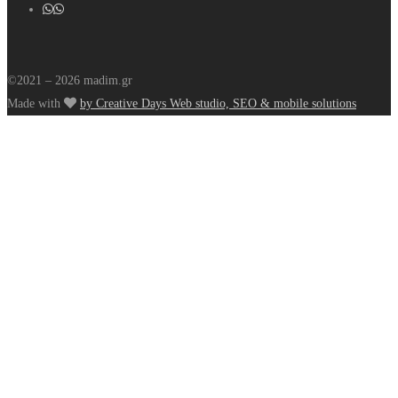
©2021 – 2026 madim.gr
Made with
by Creative Days Web studio, SEO & mobile solutions