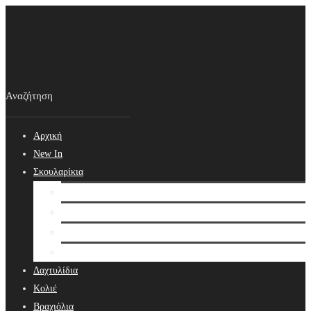
Αρχική
New In
Σκουλαρίκια
Σκουλαρίκια
Βραδινά Σκουλαρίκια
Νυφικά Σκουλαρίκια
Ear cuffs
Δαχτυλίδια
Κολιέ
Βραχιόλια