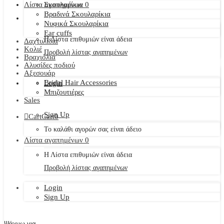
Λίστα αγαπημένων
Σκουλαρίκια
0
Βραδινά Σκουλαρίκια
Νυφικά Σκουλαρίκια
Ear cuffs
Η Λίστα επιθυμιών είναι άδεια
Δαχτυλίδια
Κολιέ
Προβολή λίστας αγαπημένων
Βραχιόλια
Αλυσίδες ποδιού
Αξεσουάρ
Bridal Hair Accessories
Login
Μπιζουτιέρες
Sales
Sign Up
Cart
Cart
0
Το καλάθι αγορών σας είναι άδειο
Λίστα αγαπημένων
0
Η Λίστα επιθυμιών είναι άδεια
Προβολή λίστας αγαπημένων
Login
Sign Up