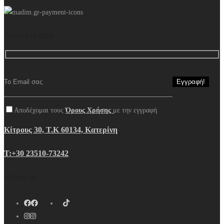
Newsletter
Αποδέχομαι τους
Όρους Χρήσης
με την εγγραφή
Κίτρους 30, Τ.Κ 60134, Κατερίνη
Τ:+30 23510-73242
Follow us