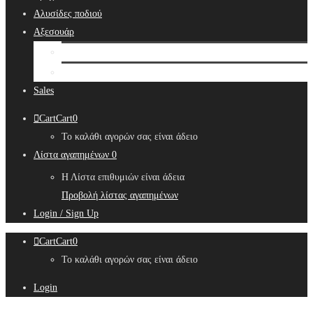
Αλυσίδες ποδιού
Αξεσουάρ
Bridal Hair Accessories
Μπιζουτιέρες
Sales
Cart
Cart
0
Το καλάθι αγορών σας είναι άδειο
Λίστα αγαπημένων
0
Η Λίστα επιθυμιών είναι άδεια
Προβολή λίστας αγαπημένων
Login / Sign Up
Cart
Cart
0
Το καλάθι αγορών σας είναι άδειο
Login