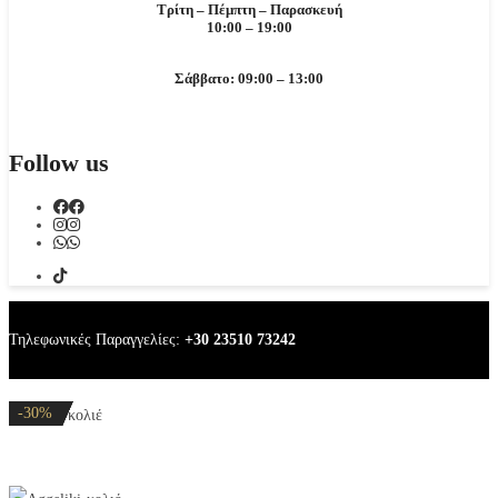
Τρίτη – Πέμπτη – Παρασκευή
10:00 – 19:00
Σάββατο: 09:00 – 13:00
Follow us
Τηλεφωνικές Παραγγελίες:
+30 23510 73242
-20%
-20%
-20%
-20%
-30%
Aggeliki κολιέ