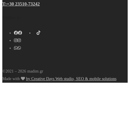
Τ:+30 23510-73242
Follow us
©2021 – 2026 madim.gr
Made with
by Creative Days Web studio, SEO & mobile solutions