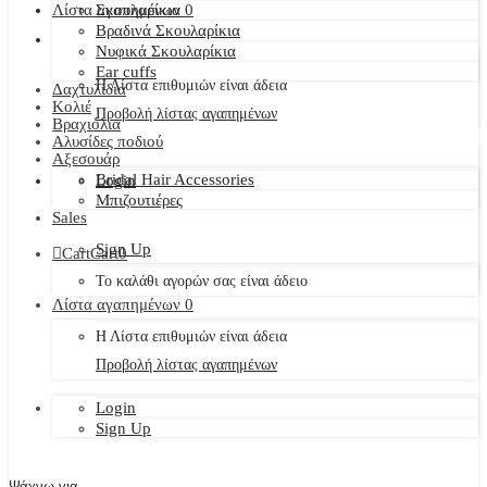
Λίστα αγαπημένων
Σκουλαρίκια
0
Βραδινά Σκουλαρίκια
Νυφικά Σκουλαρίκια
Ear cuffs
Η Λίστα επιθυμιών είναι άδεια
Δαχτυλίδια
Κολιέ
Προβολή λίστας αγαπημένων
Βραχιόλια
Αλυσίδες ποδιού
Αξεσουάρ
Bridal Hair Accessories
Login
Μπιζουτιέρες
Sales
Sign Up
Cart
Cart
0
Το καλάθι αγορών σας είναι άδειο
Λίστα αγαπημένων
0
Η Λίστα επιθυμιών είναι άδεια
Προβολή λίστας αγαπημένων
Login
Sign Up