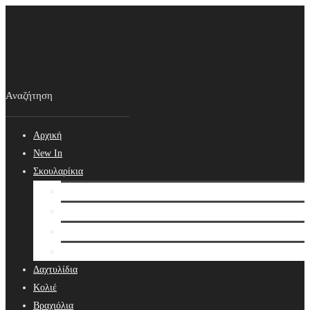
Αρχική
New In
Σκουλαρίκια
Σκουλαρίκια
Βραδινά Σκουλαρίκια
Νυφικά Σκουλαρίκια
Ear cuffs
Δαχτυλίδια
Κολιέ
Βραχιόλια