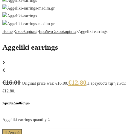
Home
>
Σκουλαρίκια
>
Βραδινά Σκουλαρίκια
>
Aggeliki earrings
Aggeliki earrings
€
16.00
€
12.80
Original price was: €16.00.
Η τρέχουσα τιμή είναι:
€12.80.
Άμεσα Διαθέσιμο
Aggeliki earrings quantity
Αγορά