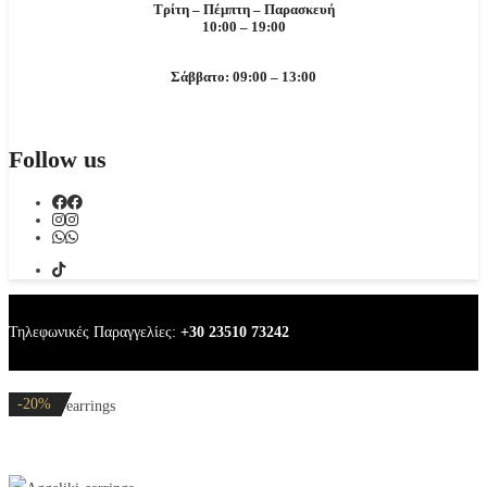
Τρίτη – Πέμπτη – Παρασκευή
10:00 – 19:00
Σάββατο: 09:00 – 13:00
Follow us
Τηλεφωνικές Παραγγελίες:
+30 23510 73242
-20%
-20%
-20%
-20%
-20%
Aggeliki earrings