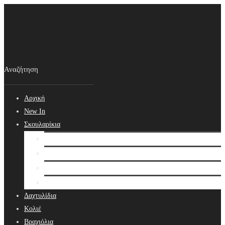
Αρχική
New In
Σκουλαρίκια
Σκουλαρίκια
Βραδινά Σκουλαρίκια
Νυφικά Σκουλαρίκια
Ear cuffs
Δαχτυλίδια
Κολιέ
Βραχιόλια