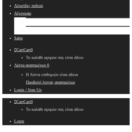
Αλυσίδες ποδιού
Αξεσουάρ
Bridal Hair Accessories
Μπιζουτιέρες
Sales
Cart
Cart
0
Το καλάθι αγορών σας είναι άδειο
Λίστα αγαπημένων
0
Η Λίστα επιθυμιών είναι άδεια
Προβολή λίστας αγαπημένων
Login / Sign Up
Cart
Cart
0
Το καλάθι αγορών σας είναι άδειο
Login