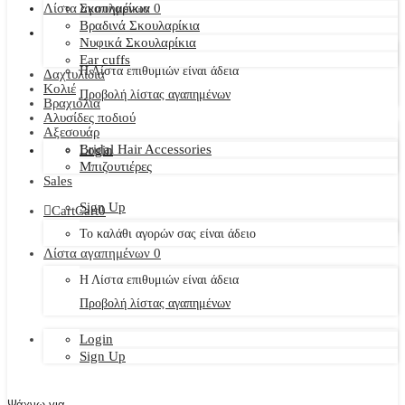
Λίστα αγαπημένων
Σκουλαρίκια
0
Βραδινά Σκουλαρίκια
Νυφικά Σκουλαρίκια
Ear cuffs
Η Λίστα επιθυμιών είναι άδεια
Δαχτυλίδια
Κολιέ
Προβολή λίστας αγαπημένων
Βραχιόλια
Αλυσίδες ποδιού
Αξεσουάρ
Bridal Hair Accessories
Login
Μπιζουτιέρες
Sales
Sign Up
Cart
Cart
0
Το καλάθι αγορών σας είναι άδειο
Λίστα αγαπημένων
0
Η Λίστα επιθυμιών είναι άδεια
Προβολή λίστας αγαπημένων
Login
Sign Up