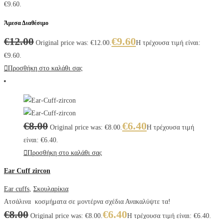
€9.60.
Άμεσα Διαθέσιμο
€
12.00
€
9.60
Original price was: €12.00.
Η τρέχουσα τιμή είναι:
€9.60.
Προσθήκη στο καλάθι σας
€
8.00
€
6.40
Original price was: €8.00.
Η τρέχουσα τιμή
είναι: €6.40.
Προσθήκη στο καλάθι σας
Ear Cuff zircon
Ear cuffs
,
Σκουλαρίκια
Ατσάλινα κοσμήματα σε μοντέρνα σχέδια Ανακαλύψτε τα!
€
8.00
€
6.40
Original price was: €8.00.
Η τρέχουσα τιμή είναι: €6.40.