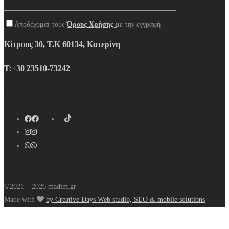
Αποδέχομαι τους
Όρους Χρήσης
με την εγγραφή
Κίτρους 30, Τ.Κ 60134, Κατερίνη
Τ:+30 23510-73242
Follow us
©2021 – 2026 madim.gr
Made with
by Creative Days Web studio, SEO & mobile solutions