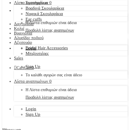
Λίστα αγαπημένων
Σκουλαρίκια
0
Βραδινά Σκουλαρίκια
Νυφικά Σκουλαρίκια
Ear cuffs
Η Λίστα επιθυμιών είναι άδεια
Δαχτυλίδια
Κολιέ
Προβολή λίστας αγαπημένων
Βραχιόλια
Αλυσίδες ποδιού
Αξεσουάρ
Bridal Hair Accessories
Login
Μπιζουτιέρες
Sales
Sign Up
Cart
Cart
0
Το καλάθι αγορών σας είναι άδειο
Λίστα αγαπημένων
0
Η Λίστα επιθυμιών είναι άδεια
Προβολή λίστας αγαπημένων
Login
Sign Up