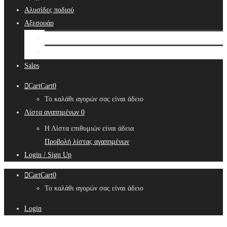
Αλυσίδες ποδιού
Αξεσουάρ
Bridal Hair Accessories
Μπιζουτιέρες
Sales
Cart
Cart
0
Το καλάθι αγορών σας είναι άδειο
Λίστα αγαπημένων
0
Η Λίστα επιθυμιών είναι άδεια
Προβολή λίστας αγαπημένων
Login / Sign Up
Cart
Cart
0
Το καλάθι αγορών σας είναι άδειο
Login