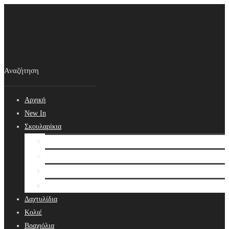
Αρχική
New In
Σκουλαρίκια
Σκουλαρίκια
Βραδινά Σκουλαρίκια
Νυφικά Σκουλαρίκια
Ear cuffs
Δαχτυλίδια
Κολιέ
Βραχιόλια