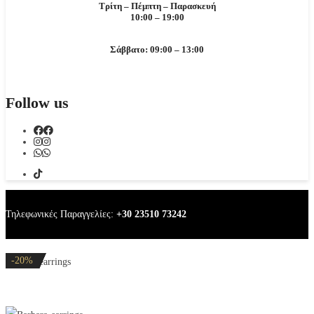
Τρίτη – Πέμπτη – Παρασκευή
10:00 – 19:00
Σάββατο: 09:00 – 13:00
Follow us
Τηλεφωνικές Παραγγελίες:
+30 23510 73242
-20%
-32%
-20%
-20%
-20%
Barbara earrings