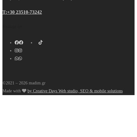
Τ:+30 23510-73242
Follow us
©2021 – 2026 madim.gr
Made with
by Creative Days Web studio, SEO & mobile solutions