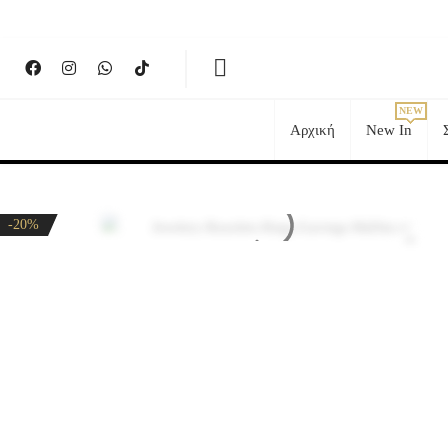
Αρχική
New In
-20%