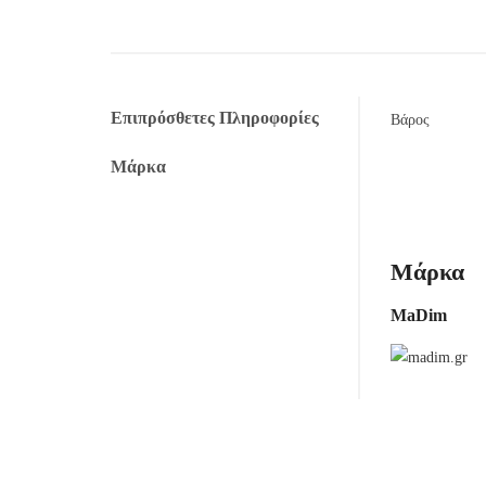
Επιπρόσθετες Πληροφορίες
Βάρος
Μάρκα
Μάρκα
MaDim
-20%
-20%
-20%
-30%