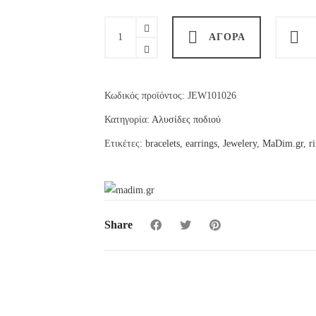
€5.00.
είναι:
€4.00.
colorful
ΑΓΟΡΆ
anklet
quantity
Κωδικός προϊόντος:
JEW101026
Κατηγορία:
Αλυσίδες ποδιού
Ετικέτες:
bracelets
,
earrings
,
Jewelery
,
MaDim.gr
,
r
Share