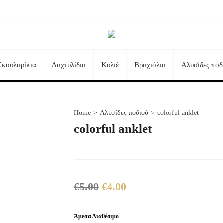
Σκουλαρίκια
Δαχτυλίδια
Κολιέ
Βραχιόλια
Αλυσίδες ποδ
Τηλεφωνικές Παραγγελίες:
+30 23510 73242
Home
>
Αλυσίδες ποδιού
>
colorful anklet
colorful anklet
€
5.00
€
4.00
Original
Η
price
τρέχουσα
was:
τιμή
Άμεσα Διαθέσιμο