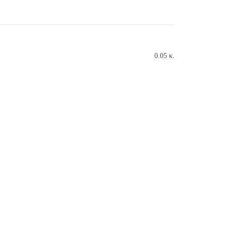
0.05 κ.