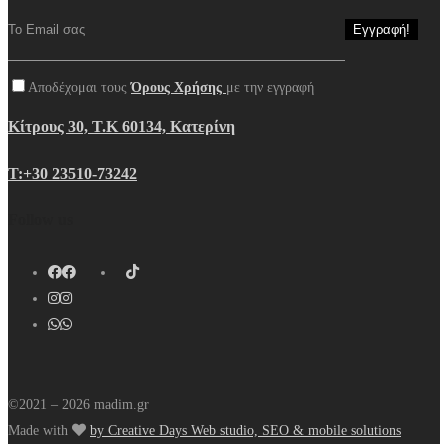
Αποδέχομαι τους
Όρους Χρήσης
με την εγγραφή
Κίτρους 30, Τ.Κ 60134, Κατερίνη
Τ:+30 23510-73242
Follow us
©2021 – 2026 madim.gr
Made with
by Creative Days Web studio, SEO & mobile solutions