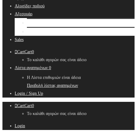
Αλυσίδες ποδιού
Αξεσουάρ
Bridal Hair Accessories
Μπιζουτιέρες
Sales
Cart
Cart
0
Το καλάθι αγορών σας είναι άδειο
Λίστα αγαπημένων
0
Η Λίστα επιθυμιών είναι άδεια
Προβολή λίστας αγαπημένων
Login / Sign Up
Cart
Cart
0
Το καλάθι αγορών σας είναι άδειο
Login