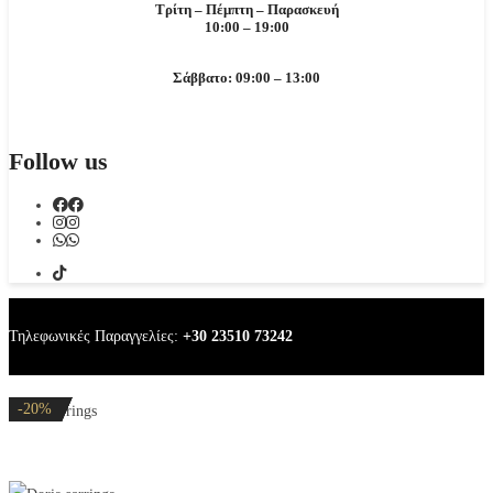
Τρίτη – Πέμπτη – Παρασκευή
10:00 – 19:00
Σάββατο: 09:00 – 13:00
Follow us
Τηλεφωνικές Παραγγελίες:
+30 23510 73242
-20%
-20%
-32%
-20%
-20%
Doris earrings