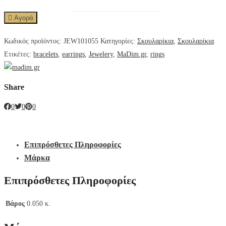
Αγορά
Κωδικός προϊόντος:
JEW101055
Κατηγορίες:
Σκουλαρίκια
,
Σκουλαρίκια
Ετικέτες:
bracelets
,
earrings
,
Jewelery
,
MaDim.gr
,
rings
Share
0
0
0
Επιπρόσθετες Πληροφορίες
Μάρκα
Επιπρόσθετες Πληροφορίες
Βάρος
0.050 κ.