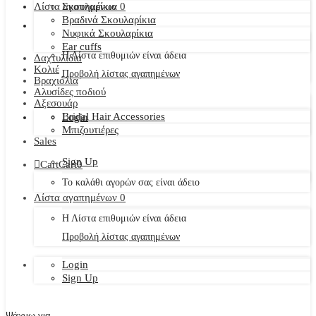
Λίστα αγαπημένων
Σκουλαρίκια
0
Βραδινά Σκουλαρίκια
Νυφικά Σκουλαρίκια
Ear cuffs
Η Λίστα επιθυμιών είναι άδεια
Δαχτυλίδια
Κολιέ
Προβολή λίστας αγαπημένων
Βραχιόλια
Αλυσίδες ποδιού
Αξεσουάρ
Bridal Hair Accessories
Login
Μπιζουτιέρες
Sales
Sign Up
Cart
Cart
0
Το καλάθι αγορών σας είναι άδειο
Λίστα αγαπημένων
0
Η Λίστα επιθυμιών είναι άδεια
Προβολή λίστας αγαπημένων
Login
Sign Up