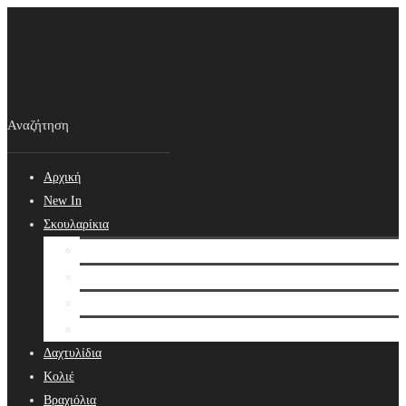
Αρχική
New In
Σκουλαρίκια
Σκουλαρίκια
Βραδινά Σκουλαρίκια
Νυφικά Σκουλαρίκια
Ear cuffs
Δαχτυλίδια
Κολιέ
Βραχιόλια