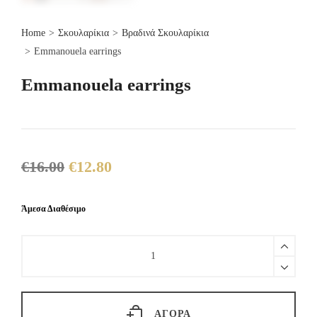
Home
>
Σκουλαρίκια
>
Βραδινά Σκουλαρίκια
>
Emmanouela earrings
Emmanouela earrings
€
16.00
€
12.80
Original
Η
price
τρέχουσα
was:
τιμή
Άμεσα Διαθέσιμο
€16.00.
είναι:
€12.80.
Emmanouela
earrings
quantity
ΑΓΟΡΆ