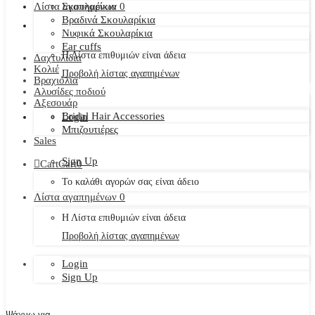
Λίστα αγαπημένων
Σκουλαρίκια
0
Βραδινά Σκουλαρίκια
Νυφικά Σκουλαρίκια
Ear cuffs
Η Λίστα επιθυμιών είναι άδεια
Δαχτυλίδια
Κολιέ
Προβολή λίστας αγαπημένων
Βραχιόλια
Αλυσίδες ποδιού
Αξεσουάρ
Bridal Hair Accessories
Login
Μπιζουτιέρες
Sales
Sign Up
Cart
Cart
0
Το καλάθι αγορών σας είναι άδειο
Λίστα αγαπημένων
0
Η Λίστα επιθυμιών είναι άδεια
Προβολή λίστας αγαπημένων
Login
Sign Up