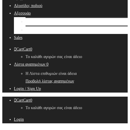
Αλυσίδες ποδιού
Αξεσουάρ
Bridal Hair Accessories
Μπιζουτιέρες
Sales
Cart
Cart
0
Το καλάθι αγορών σας είναι άδειο
Λίστα αγαπημένων
0
Η Λίστα επιθυμιών είναι άδεια
Προβολή λίστας αγαπημένων
Login / Sign Up
Cart
Cart
0
Το καλάθι αγορών σας είναι άδειο
Login