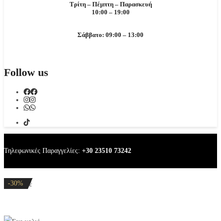
Τρίτη – Πέμπτη – Παρασκευή
10:00 – 19:00
Σάββατο: 09:00 – 13:00
Follow us
Τηλεφωνικές Παραγγελίες:
+30 23510 73242
-20%
-20%
-30%
-30%
-30%
Eye κολιέ