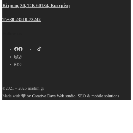
Κίτρους 30, Τ.Κ 60134, Κατερίνη
Τ:+30 23510-73242
Follow us
©2021 – 2026 madim.gr
Made with
by Creative Days Web studio, SEO & mobile solutions