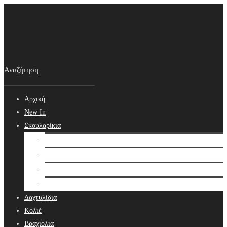
Αρχική
New In
Σκουλαρίκια
Σκουλαρίκια
Βραδινά Σκουλαρίκια
Νυφικά Σκουλαρίκια
Ear cuffs
Δαχτυλίδια
Κολιέ
Βραχιόλια