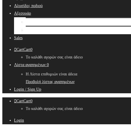
Αλυσίδες ποδιού
Αξεσουάρ
Bridal Hair Accessories
Μπιζουτιέρες
Sales
Cart
Cart
0
Το καλάθι αγορών σας είναι άδειο
Λίστα αγαπημένων
0
Η Λίστα επιθυμιών είναι άδεια
Προβολή λίστας αγαπημένων
Login / Sign Up
Cart
Cart
0
Το καλάθι αγορών σας είναι άδειο
Login