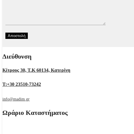
Διεύθυνση
Κίτρους 30, Τ.Κ 60134, Κατερίνη
Τ:+30 23510-73242
info@madim.gr
Ωράριο Καταστήματος