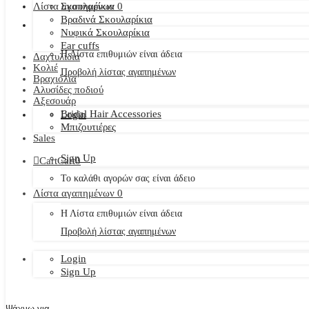
Λίστα αγαπημένων
Σκουλαρίκια
0
Βραδινά Σκουλαρίκια
Νυφικά Σκουλαρίκια
Ear cuffs
Η Λίστα επιθυμιών είναι άδεια
Δαχτυλίδια
Κολιέ
Προβολή λίστας αγαπημένων
Βραχιόλια
Αλυσίδες ποδιού
Αξεσουάρ
Bridal Hair Accessories
Login
Μπιζουτιέρες
Sales
Sign Up
Cart
Cart
0
Το καλάθι αγορών σας είναι άδειο
Λίστα αγαπημένων
0
Η Λίστα επιθυμιών είναι άδεια
Προβολή λίστας αγαπημένων
Login
Sign Up