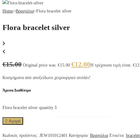
Home
>
Βραχιόλια
>
Flora bracelet silver
Flora bracelet silver
€
15.00
€
12.00
Original price was: €15.00.
Η τρέχουσα τιμή είναι: €12
Κοσμήματα από ανοξείδωτο χειρουργικό ατσάλι!
Άμεσα Διαθέσιμο
Flora bracelet silver quantity
Αγορά
Κωδικός προϊόντος:
JEW101012401
Κατηγορία:
Βραχιόλια
Ετικέτα:
bracelet