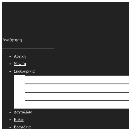
Αρχική
New In
Σκουλαρίκια
Σκουλαρίκια
Βραδινά Σκουλαρίκια
Νυφικά Σκουλαρίκια
Ear cuffs
Δαχτυλίδια
Κολιέ
Βραχιόλια