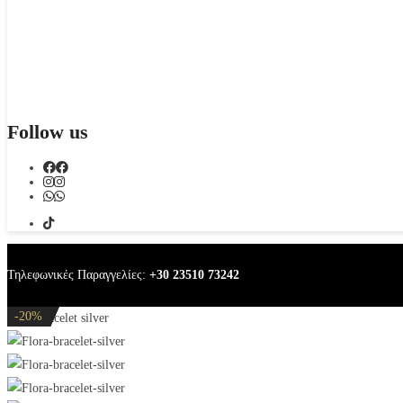
Follow us
Τηλεφωνικές Παραγγελίες:
+30 23510 73242
-20%
-20%
-37%
-20%
-20%
Flora bracelet silver