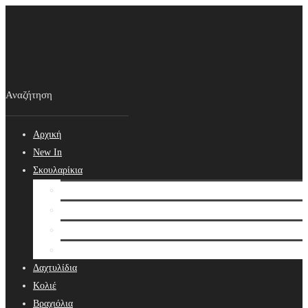
Αρχική
New In
Σκουλαρίκια
Σκουλαρίκια
Βραδινά Σκουλαρίκια
Νυφικά Σκουλαρίκια
Ear cuffs
Δαχτυλίδια
Κολιέ
Βραχιόλια