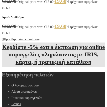
€
12.00
€
9.60
Original price was: €12.00.
Η τρέχουσα τιμή είναι:
€9.60.
Άμεσα Διαθέσιμο
€
12.00
€
9.60
Original price was: €12.00.
Η τρέχουσα τιμή είναι:
€9.60.
Προσθήκη στο καλάθι σας
Κερδίστε -5% extra έκπτωση για online
παραγγελίες πληρώνοντας με IRIS,
κάρτα, ή τραπεζική κατάθεση
Εξυπηρέτηση πελατών
Ο λογαριασμός μου
Λίστα αγαπημένων
Ιστορικό παραγγελιών
Brands