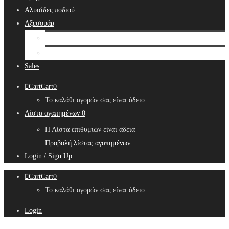
Αλυσίδες ποδιού
Αξεσουάρ
Bridal Hair Accessories
Μπιζουτιέρες
Sales
Cart
Cart
0
Το καλάθι αγορών σας είναι άδειο
Λίστα αγαπημένων
0
Η Λίστα επιθυμιών είναι άδεια
Προβολή λίστας αγαπημένων
Login / Sign Up
Cart
Cart
0
Το καλάθι αγορών σας είναι άδειο
Login