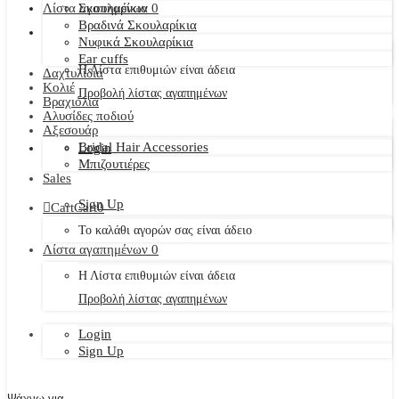
Λίστα αγαπημένων
Σκουλαρίκια
0
Βραδινά Σκουλαρίκια
Νυφικά Σκουλαρίκια
Ear cuffs
Η Λίστα επιθυμιών είναι άδεια
Δαχτυλίδια
Κολιέ
Προβολή λίστας αγαπημένων
Βραχιόλια
Αλυσίδες ποδιού
Αξεσουάρ
Bridal Hair Accessories
Login
Μπιζουτιέρες
Sales
Sign Up
Cart
Cart
0
Το καλάθι αγορών σας είναι άδειο
Λίστα αγαπημένων
0
Η Λίστα επιθυμιών είναι άδεια
Προβολή λίστας αγαπημένων
Login
Sign Up