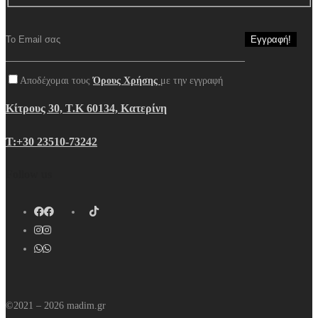
Αποδέχομαι τους
Όρους Χρήσης
με την εγγραφή
Κίτρους 30, Τ.Κ 60134, Κατερίνη
Τ:+30 23510-73242
Follow us
©2021 – 2026 madim.gr