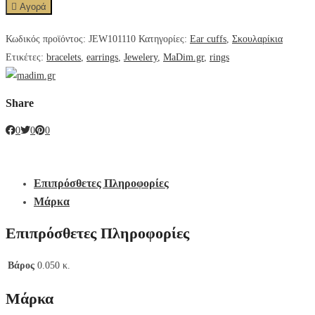
Αγορά
Κωδικός προϊόντος:
JEW101110
Κατηγορίες:
Ear cuffs
,
Σκουλαρίκια
Ετικέτες:
bracelets
,
earrings
,
Jewelery
,
MaDim.gr
,
rings
Share
0
0
0
Επιπρόσθετες Πληροφορίες
Μάρκα
Επιπρόσθετες Πληροφορίες
Βάρος
0.050 κ.
Μάρκα