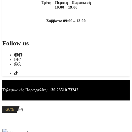
Τρίτη – Πέμπτη – Παρασκευή
10:00 – 19:00
Σάββατο: 09:00 – 13:00
Follow us
Τηλεφωνικές Παραγγελίες:
+30 23510 73242
-20%
-20%
-20%
-20%
-20%
Irida earcuff