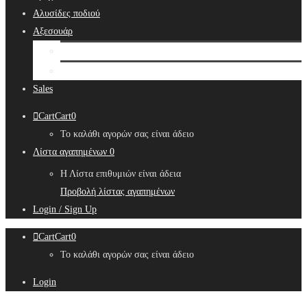
Αλυσίδες ποδιού
Αξεσουάρ
Bridal Hair Accessories
Μπιζουτιέρες
Sales
Cart
Cart
0
Το καλάθι αγορών σας είναι άδειο
Λίστα αγαπημένων
0
Η Λίστα επιθυμιών είναι άδεια
Προβολή λίστας αγαπημένων
Login / Sign Up
Cart
Cart
0
Το καλάθι αγορών σας είναι άδειο
Login