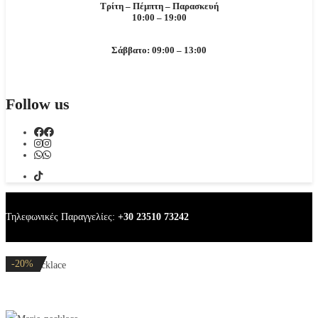
Τρίτη – Πέμπτη – Παρασκευή
10:00 – 19:00
Σάββατο: 09:00 – 13:00
Follow us
Τηλεφωνικές Παραγγελίες:
+30 23510 73242
-30%
-20%
-30%
-20%
-20%
Marie necklace