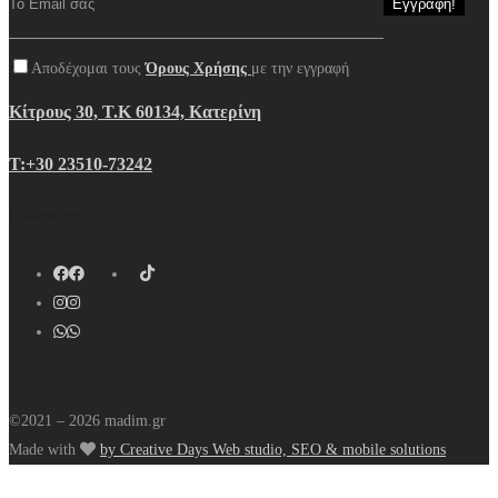
Αποδέχομαι τους
Όρους Χρήσης
με την εγγραφή
Κίτρους 30, Τ.Κ 60134, Κατερίνη
Τ:+30 23510-73242
Follow us
©2021 – 2026 madim.gr
Made with
by Creative Days Web studio, SEO & mobile solutions