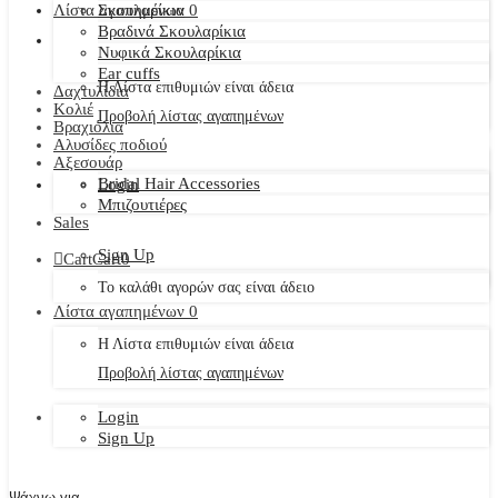
Λίστα αγαπημένων
Σκουλαρίκια
0
Βραδινά Σκουλαρίκια
Νυφικά Σκουλαρίκια
Ear cuffs
Η Λίστα επιθυμιών είναι άδεια
Δαχτυλίδια
Κολιέ
Προβολή λίστας αγαπημένων
Βραχιόλια
Αλυσίδες ποδιού
Αξεσουάρ
Bridal Hair Accessories
Login
Μπιζουτιέρες
Sales
Sign Up
Cart
Cart
0
Το καλάθι αγορών σας είναι άδειο
Λίστα αγαπημένων
0
Η Λίστα επιθυμιών είναι άδεια
Προβολή λίστας αγαπημένων
Login
Sign Up