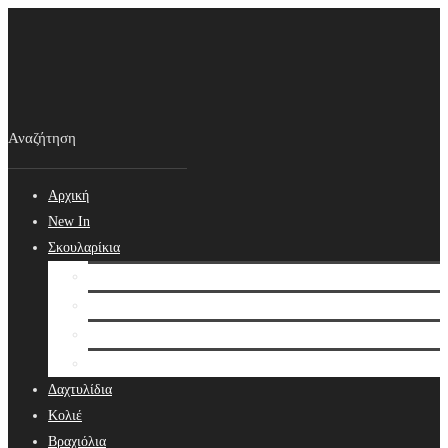
Αρχική
New In
Σκουλαρίκια
Σκουλαρίκια
Βραδινά Σκουλαρίκια
Νυφικά Σκουλαρίκια
Ear cuffs
Δαχτυλίδια
Κολιέ
Βραχιόλια