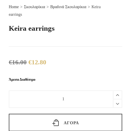
Home
>
Σκουλαρίκια
>
Βραδινά Σκουλαρίκια
>
Keira
earrings
Keira earrings
€
16.00
€
12.80
Original
Η
price
τρέχουσα
was:
τιμή
Άμεσα Διαθέσιμο
€16.00.
είναι:
€12.80.
Keira
earrings
quantity
ΑΓΟΡΆ