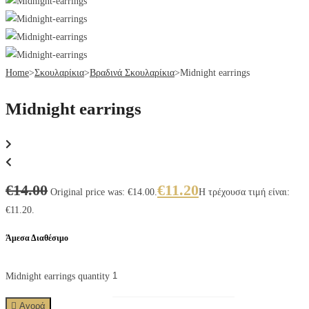
Home
>
Σκουλαρίκια
>
Βραδινά Σκουλαρίκια
>
Midnight earrings
Midnight earrings
€
14.00
€
11.20
Original price was: €14.00.
Η τρέχουσα τιμή είναι:
€11.20.
Άμεσα Διαθέσιμο
Midnight earrings quantity
Αγορά