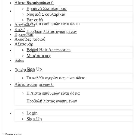
Λίστα αγαπημένων
Σκουλαρίκια
0
Βραδινά Σκουλαρίκια
Νυφικά Σκουλαρίκια
Ear cuffs
Η Λίστα επιθυμιών είναι άδεια
Δαχτυλίδια
Κολιέ
Προβολή λίστας αγαπημένων
Βραχιόλια
Αλυσίδες ποδιού
Αξεσουάρ
Bridal Hair Accessories
Login
Μπιζουτιέρες
Sales
Sign Up
Cart
Cart
0
Το καλάθι αγορών σας είναι άδειο
Λίστα αγαπημένων
0
Η Λίστα επιθυμιών είναι άδεια
Προβολή λίστας αγαπημένων
Login
Sign Up