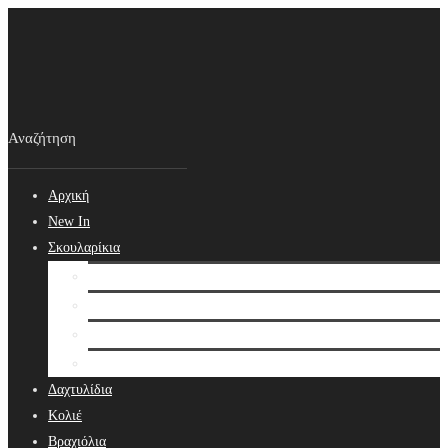
Αρχική
New In
Σκουλαρίκια
Σκουλαρίκια
Βραδινά Σκουλαρίκια
Νυφικά Σκουλαρίκια
Ear cuffs
Δαχτυλίδια
Κολιέ
Βραχιόλια