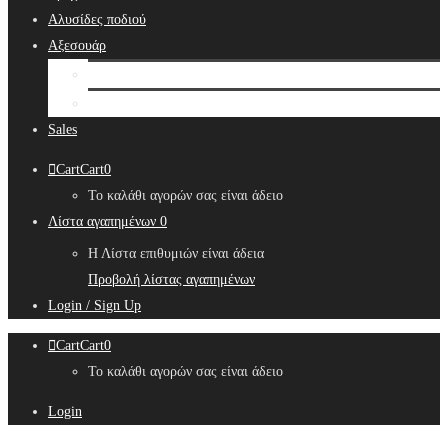
Αλυσίδες ποδιού
Αξεσουάρ
Bridal Hair Accessories
Μπιζουτιέρες
Sales
Cart
Cart
0
Το καλάθι αγορών σας είναι άδειο
Λίστα αγαπημένων
0
Η Λίστα επιθυμιών είναι άδεια
Προβολή λίστας αγαπημένων
Login / Sign Up
Cart
Cart
0
Το καλάθι αγορών σας είναι άδειο
Login