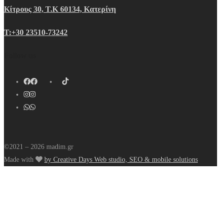
Κίτρους 30, Τ.Κ 60134, Κατερίνη
Τ:+30 23510-73242
Follow us
©2021 – 2026 madim.gr
Made with
by Creative Days Web studio, SEO & mobile solutions