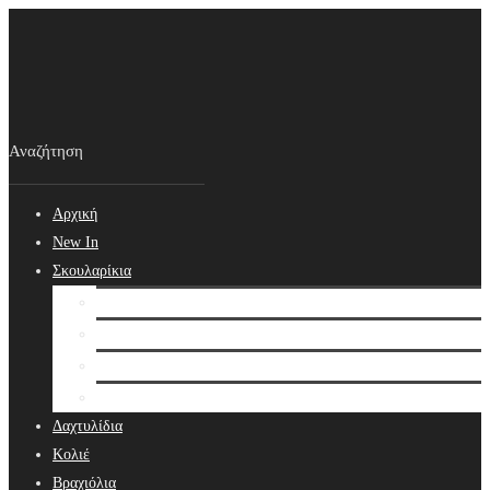
Αρχική
New In
Σκουλαρίκια
Σκουλαρίκια
Βραδινά Σκουλαρίκια
Νυφικά Σκουλαρίκια
Ear cuffs
Δαχτυλίδια
Κολιέ
Βραχιόλια