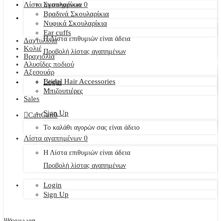
Λίστα αγαπημένων
Σκουλαρίκια
0
Βραδινά Σκουλαρίκια
Νυφικά Σκουλαρίκια
Ear cuffs
Η Λίστα επιθυμιών είναι άδεια
Δαχτυλίδια
Κολιέ
Προβολή λίστας αγαπημένων
Βραχιόλια
Αλυσίδες ποδιού
Αξεσουάρ
Bridal Hair Accessories
Login
Μπιζουτιέρες
Sales
Sign Up
Cart
Cart
0
Το καλάθι αγορών σας είναι άδειο
Λίστα αγαπημένων
0
Η Λίστα επιθυμιών είναι άδεια
Προβολή λίστας αγαπημένων
Login
Sign Up