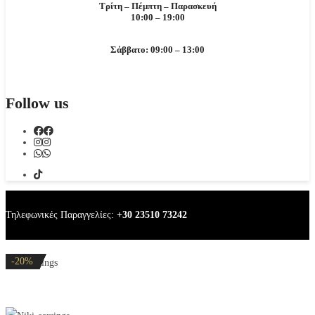
Τρίτη – Πέμπτη – Παρασκευή
10:00 – 19:00
Σάββατο: 09:00 – 13:00
Follow us
Τηλεφωνικές Παραγγελίες:
+30 23510 73242
-20%
-32%
-20%
-20%
-20%
Niki earrings