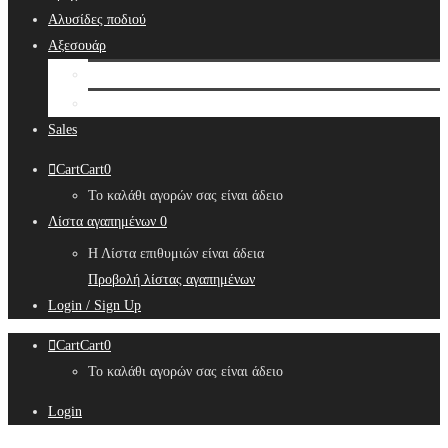
Αλυσίδες ποδιού
Αξεσουάρ
Bridal Hair Accessories
Μπιζουτιέρες
Sales
Cart
Cart
0
Το καλάθι αγορών σας είναι άδειο
Λίστα αγαπημένων
0
Η Λίστα επιθυμιών είναι άδεια
Προβολή λίστας αγαπημένων
Login / Sign Up
Cart
Cart
0
Το καλάθι αγορών σας είναι άδειο
Login