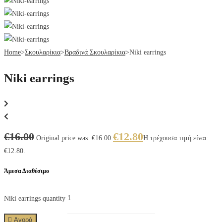
Home
>
Σκουλαρίκια
>
Βραδινά Σκουλαρίκια
>
Niki earrings
Niki earrings
€
16.00
€
12.80
Original price was: €16.00.
Η τρέχουσα τιμή είναι:
€12.80.
Άμεσα Διαθέσιμο
Niki earrings quantity
Αγορά