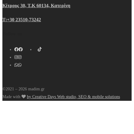
Κίτρους 30, Τ.Κ 60134, Κατερίνη
Τ:+30 23510-73242
Follow us
©2021 – 2026 madim.gr
Made with
by Creative Days Web studio, SEO & mobile solutions