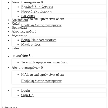
Λίστα αγαπημένων
Σκουλαρίκια
0
Βραδινά Σκουλαρίκια
Νυφικά Σκουλαρίκια
Ear cuffs
Η Λίστα επιθυμιών είναι άδεια
Δαχτυλίδια
Κολιέ
Προβολή λίστας αγαπημένων
Βραχιόλια
Αλυσίδες ποδιού
Αξεσουάρ
Bridal Hair Accessories
Login
Μπιζουτιέρες
Sales
Sign Up
Cart
Cart
0
Το καλάθι αγορών σας είναι άδειο
Λίστα αγαπημένων
0
Η Λίστα επιθυμιών είναι άδεια
Προβολή λίστας αγαπημένων
Login
Sign Up