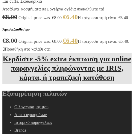
Ear cuffs
,
Σκουλαρίκια
Ατσάλινα κοσμήματα σε μοντέρνα σχέδια Ανακαλύψτε τα!
€
8.00
€
6.40
Original price was: €8.00.
Η τρέχουσα τιμή είναι: €6.40.
Άμεσα Διαθέσιμο
€
8.00
€
6.40
Original price was: €8.00.
Η τρέχουσα τιμή είναι: €6.40.
Προσθήκη στο καλάθι σας
Κερδίστε -5% extra έκπτωση για online
παραγγελίες πληρώνοντας με IRIS,
κάρτα, ή τραπεζική κατάθεση
Εξυπηρέτηση πελατών
Ο λογαριασμός μου
Λίστα αγαπημένων
Ιστορικό παραγγελιών
Brands