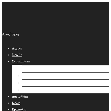
Αρχική
New In
Σκουλαρίκια
Σκουλαρίκια
Βραδινά Σκουλαρίκια
Νυφικά Σκουλαρίκια
Ear cuffs
Δαχτυλίδια
Κολιέ
Βραχιόλια