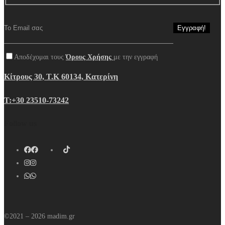
Αποδέχομαι τους
Όρους Χρήσης
με την εγγραφή
Κίτρους 30, Τ.Κ 60134, Κατερίνη
Τ:+30 23510-73242
Follow us
©2021 – 2026 madim.gr