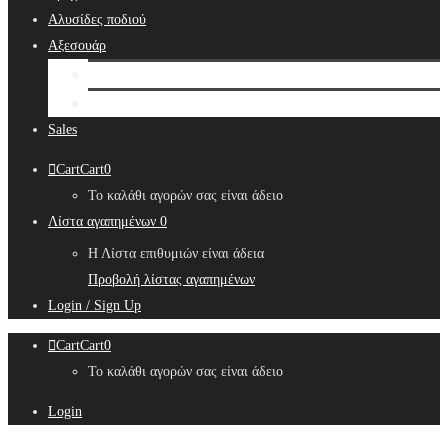
Αλυσίδες ποδιού
Αξεσουάρ
Bridal Hair Accessories
Μπιζουτιέρες
Sales
Cart
Cart
0
Το καλάθι αγορών σας είναι άδειο
Λίστα αγαπημένων
0
Η Λίστα επιθυμιών είναι άδεια
Προβολή λίστας αγαπημένων
Login / Sign Up
Cart
Cart
0
Το καλάθι αγορών σας είναι άδειο
Login