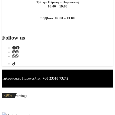
Τρίτη – Πέμπτη – Παρασκευή
10:00 – 19:00
Σάββατο: 09:00 – 13:00
Follow us
Τηλεφωνικές Παραγγελίες:
+30 23510 73242
-20%
-20%
-20%
-20%
-20%
Magenta earrings