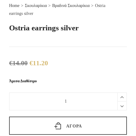
Home
>
Σκουλαρίκια
>
Βραδινά Σκουλαρίκια
>
Ostria
earrings silver
Ostria earrings silver
€
14.00
€
11.20
Original
Η
price
τρέχουσα
was:
τιμή
Άμεσα Διαθέσιμο
€14.00.
είναι:
€11.20.
Ostria
earrings
silver
quantity
ΑΓΟΡΆ