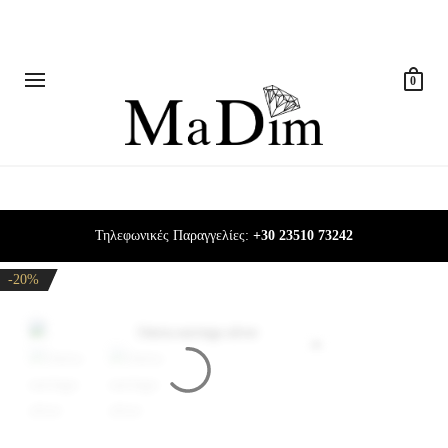
0
Τηλεφωνικές Παραγγελίες:
+30 23510 73242
-20%