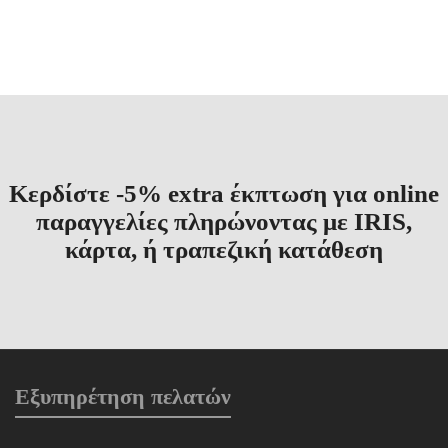
price
τρέχουσα
price
τρέχουσα
Άμεσα Διαθέσιμο
Άμεσα Διαθέσιμο
was:
τιμή
was:
τιμή
€14.00.
είναι:
€12.00.
είναι:
€11.20.
€9.60.
Κερδίστε -5% extra έκπτωση για online
παραγγελίες πληρώνοντας με IRIS,
κάρτα, ή τραπεζική κατάθεση
Εξυπηρέτηση πελατών