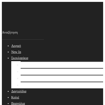
Αρχική
New In
Σκουλαρίκια
Σκουλαρίκια
Βραδινά Σκουλαρίκια
Νυφικά Σκουλαρίκια
Ear cuffs
Δαχτυλίδια
Κολιέ
Βραχιόλια