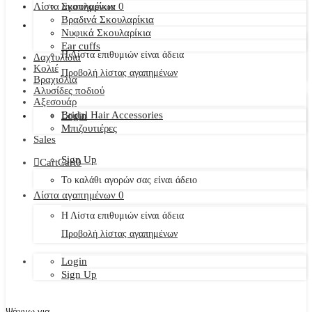
Λίστα αγαπημένων
Σκουλαρίκια
0
Βραδινά Σκουλαρίκια
Νυφικά Σκουλαρίκια
Ear cuffs
Η Λίστα επιθυμιών είναι άδεια
Δαχτυλίδια
Κολιέ
Προβολή λίστας αγαπημένων
Βραχιόλια
Αλυσίδες ποδιού
Αξεσουάρ
Bridal Hair Accessories
Login
Μπιζουτιέρες
Sales
Sign Up
Cart
Cart
0
Το καλάθι αγορών σας είναι άδειο
Λίστα αγαπημένων
0
Η Λίστα επιθυμιών είναι άδεια
Προβολή λίστας αγαπημένων
Login
Sign Up