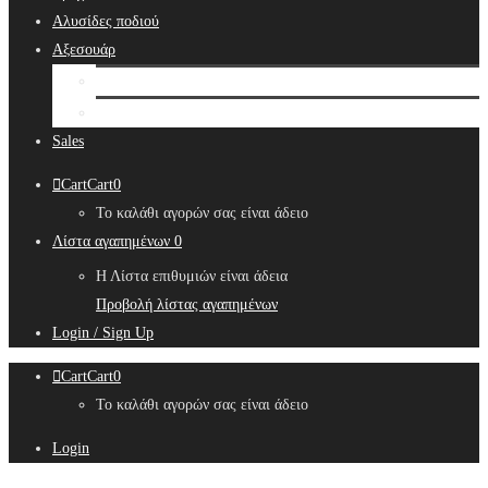
Αλυσίδες ποδιού
Αξεσουάρ
Bridal Hair Accessories
Μπιζουτιέρες
Sales
Cart
Cart
0
Το καλάθι αγορών σας είναι άδειο
Λίστα αγαπημένων
0
Η Λίστα επιθυμιών είναι άδεια
Προβολή λίστας αγαπημένων
Login / Sign Up
Cart
Cart
0
Το καλάθι αγορών σας είναι άδειο
Login