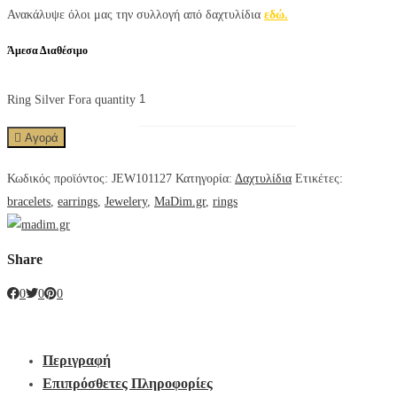
Ανακάλυψε όλοι μας την συλλογή από δαχτυλίδια
εδώ.
Άμεσα Διαθέσιμο
Ring Silver Fora quantity
Αγορά
Κωδικός προϊόντος:
JEW101127
Κατηγορία:
Δαχτυλίδια
Ετικέτες:
bracelets
,
earrings
,
Jewelery
,
MaDim.gr
,
rings
Share
0
0
0
Περιγραφή
Επιπρόσθετες Πληροφορίες