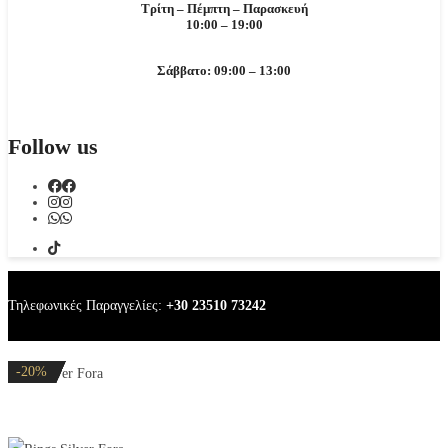
Τρίτη – Πέμπτη – Παρασκευή
10:00 – 19:00
Σάββατο: 09:00 – 13:00
Follow us
Τηλεφωνικές Παραγγελίες:
+30 23510 73242
-20%
-20%
-20%
-32%
-20%
Ring Silver Fora