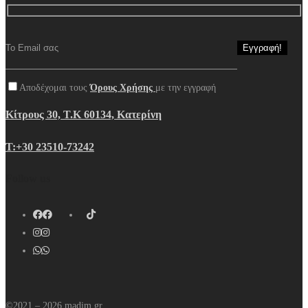
Αποδέχομαι τους
Όρους Χρήσης
με την εγγραφή
Κίτρους 30, Τ.Κ 60134, Κατερίνη
Τ:+30 23510-73242
Follow us
©2021 – 2026 madim.gr