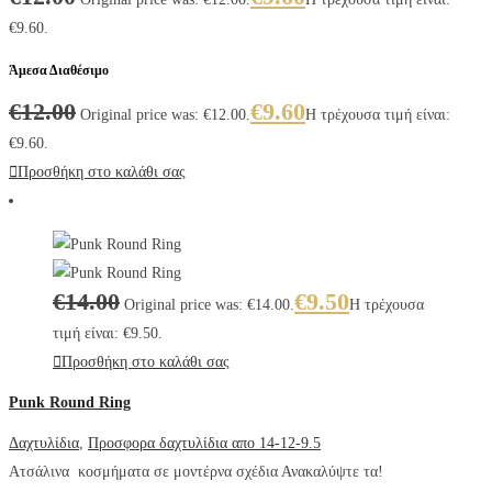
€9.60.
Άμεσα Διαθέσιμο
€
12.00
€
9.60
Original price was: €12.00.
Η τρέχουσα τιμή είναι:
€9.60.
Προσθήκη στο καλάθι σας
€
14.00
€
9.50
Original price was: €14.00.
Η τρέχουσα
τιμή είναι: €9.50.
Προσθήκη στο καλάθι σας
Punk Round Ring
Δαχτυλίδια
,
Προσφορα δαχτυλίδια απο 14-12-9.5
Ατσάλινα κοσμήματα σε μοντέρνα σχέδια Ανακαλύψτε τα!