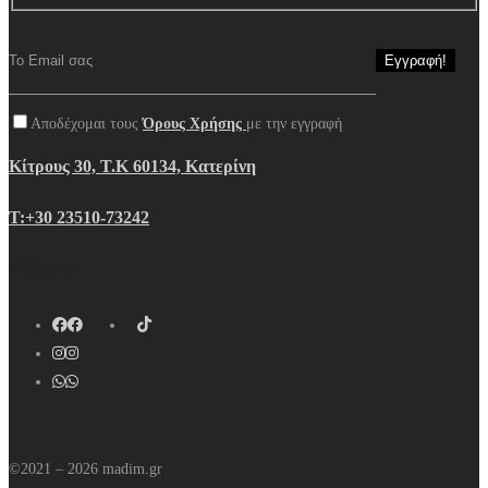
Αποδέχομαι τους
Όρους Χρήσης
με την εγγραφή
Κίτρους 30, Τ.Κ 60134, Κατερίνη
Τ:+30 23510-73242
Follow us
©2021 – 2026 madim.gr