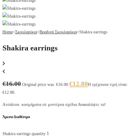
Home
>
Σκουλαρίκια
>
Βραδινά Σκουλαρίκια
>
Shakira earrings
Shakira earrings
€
16.00
€
12.80
Original price was: €16.00.
Η τρέχουσα τιμή είναι:
€12.80.
Ατσάλινα κοσμήματα σε μοντέρνα σχέδια Ανακαλύψτε τα!
Άμεσα Διαθέσιμο
Shakira earrings quantity