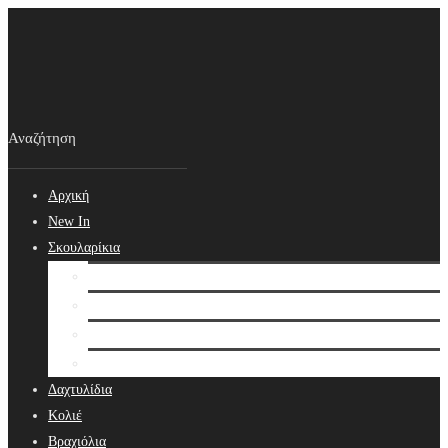
Αρχική
New In
Σκουλαρίκια
Σκουλαρίκια
Βραδινά Σκουλαρίκια
Νυφικά Σκουλαρίκια
Ear cuffs
Δαχτυλίδια
Κολιέ
Βραχιόλια