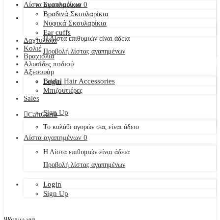
Λίστα αγαπημένων
Σκουλαρίκια
0
Βραδινά Σκουλαρίκια
Νυφικά Σκουλαρίκια
Ear cuffs
Η Λίστα επιθυμιών είναι άδεια
Δαχτυλίδια
Κολιέ
Προβολή λίστας αγαπημένων
Βραχιόλια
Αλυσίδες ποδιού
Αξεσουάρ
Bridal Hair Accessories
Login
Μπιζουτιέρες
Sales
Sign Up
Cart
Cart
0
Το καλάθι αγορών σας είναι άδειο
Λίστα αγαπημένων
0
Η Λίστα επιθυμιών είναι άδεια
Προβολή λίστας αγαπημένων
Login
Sign Up