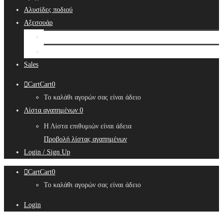
Αλυσίδες ποδιού
Αξεσουάρ
Bridal Hair Accessories
Μπιζουτιέρες
Sales
Cart
Cart
0
Το καλάθι αγορών σας είναι άδειο
Λίστα αγαπημένων
0
Η Λίστα επιθυμιών είναι άδεια
Προβολή λίστας αγαπημένων
Login / Sign Up
Cart
Cart
0
Το καλάθι αγορών σας είναι άδειο
Login