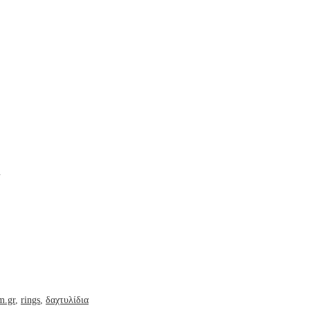
.
m.gr
,
rings
,
δαχτυλίδια