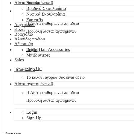
Λίστα αγαπημένων
Σκουλαρίκια
0
Βραδινά Σκουλαρίκια
Νυφικά Σκουλαρίκια
Ear cuffs
Η Λίστα επιθυμιών είναι άδεια
Δαχτυλίδια
Κολιέ
Προβολή λίστας αγαπημένων
Βραχιόλια
Αλυσίδες ποδιού
Αξεσουάρ
Bridal Hair Accessories
Login
Μπιζουτιέρες
Sales
Sign Up
Cart
Cart
0
Το καλάθι αγορών σας είναι άδειο
Λίστα αγαπημένων
0
Η Λίστα επιθυμιών είναι άδεια
Προβολή λίστας αγαπημένων
Login
Sign Up