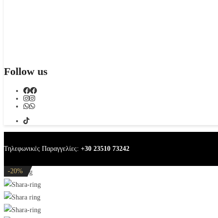
Follow us
Τηλεφωνικές Παραγγελίες:
+30 23510 73242
-20%
-20%
-20%
-20%
-20%
Shara ring