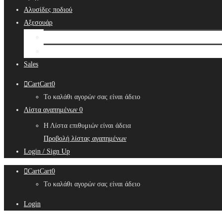
Αλυσίδες ποδιού
Αξεσουάρ
Bridal Hair Accessories
Μπιζουτιέρες
Sales
Cart
Cart
0
Το καλάθι αγορών σας είναι άδειο
Λίστα αγαπημένων
0
Η Λίστα επιθυμιών είναι άδεια
Προβολή λίστας αγαπημένων
Login / Sign Up
Cart
Cart
0
Το καλάθι αγορών σας είναι άδειο
Login