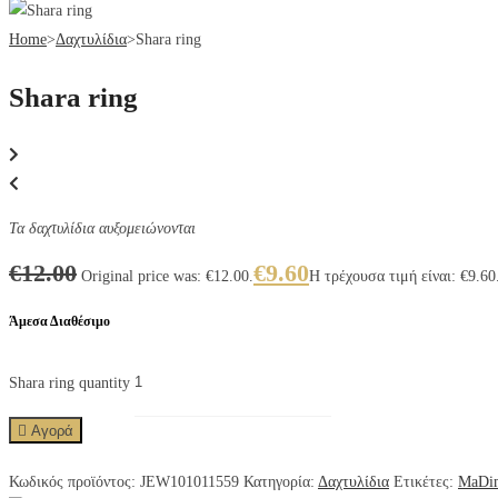
Home
>
Δαχτυλίδια
>
Shara ring
Shara ring
Τα δαχτυλίδια αυξομειώνονται
€
12.00
€
9.60
Original price was: €12.00.
Η τρέχουσα τιμή είναι: €9.60
Άμεσα Διαθέσιμο
Shara ring quantity
Αγορά
Κωδικός προϊόντος:
JEW101011559
Κατηγορία:
Δαχτυλίδια
Ετικέτες:
MaDi