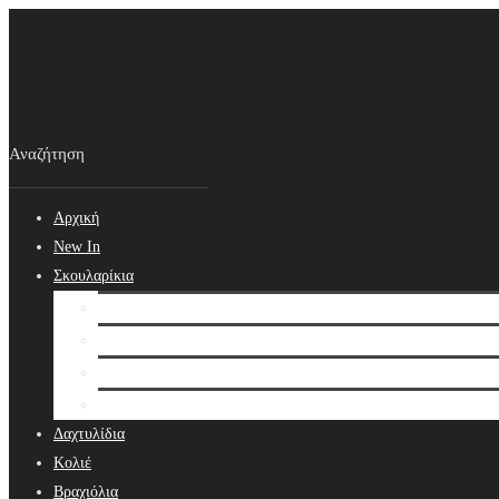
Αρχική
New In
Σκουλαρίκια
Σκουλαρίκια
Βραδινά Σκουλαρίκια
Νυφικά Σκουλαρίκια
Ear cuffs
Δαχτυλίδια
Κολιέ
Βραχιόλια