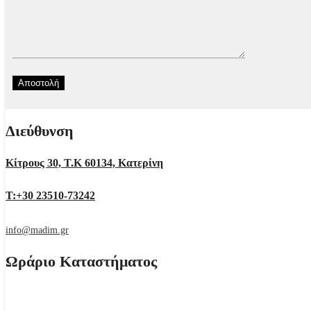
Διεύθυνση
Κίτρους 30, Τ.Κ 60134, Κατερίνη
Τ:+30 23510-73242
info@madim.gr
Ωράριο Καταστήματος