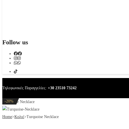
Follow us
Τηλεφωνικές Παραγγελίες:
+30 23510 73242
-20%
-20%
-20%
-30%
-20%
Turquoise Necklace
Home
>
Κολιέ
>
Turquoise Necklace