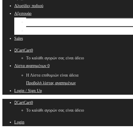
Αλυσίδες ποδιού
Αξεσουάρ
Bridal Hair Accessories
Μπιζουτιέρες
Sales
Cart
Cart
0
Το καλάθι αγορών σας είναι άδειο
Λίστα αγαπημένων
0
Η Λίστα επιθυμιών είναι άδεια
Προβολή λίστας αγαπημένων
Login / Sign Up
Cart
Cart
0
Το καλάθι αγορών σας είναι άδειο
Login