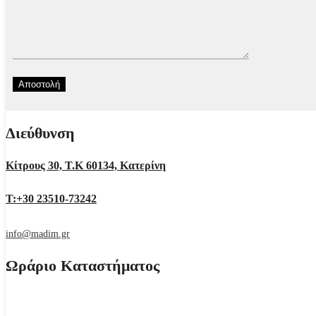
Διεύθυνση
Κίτρους 30, Τ.Κ 60134, Κατερίνη
Τ:+30 23510-73242
info@madim.gr
Ωράριο Καταστήματος