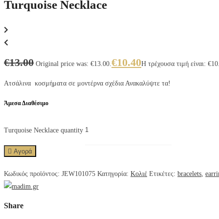
Turquoise Necklace
€
13.00
€
10.40
Original price was: €13.00.
Η τρέχουσα τιμή είναι: €10
Ατσάλινα κοσμήματα σε μοντέρνα σχέδια Ανακαλύψτε τα!
Άμεσα Διαθέσιμο
Turquoise Necklace quantity
Αγορά
Κωδικός προϊόντος:
JEW101075
Κατηγορία:
Κολιέ
Ετικέτες:
bracelets
,
earr
Share