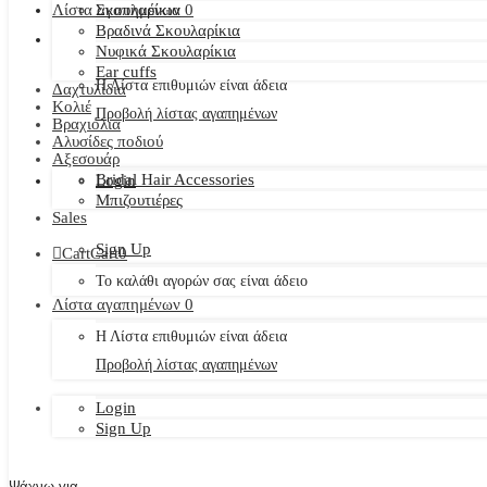
Λίστα αγαπημένων
Σκουλαρίκια
0
Βραδινά Σκουλαρίκια
Νυφικά Σκουλαρίκια
Ear cuffs
Η Λίστα επιθυμιών είναι άδεια
Δαχτυλίδια
Κολιέ
Προβολή λίστας αγαπημένων
Βραχιόλια
Αλυσίδες ποδιού
Αξεσουάρ
Bridal Hair Accessories
Login
Μπιζουτιέρες
Sales
Sign Up
Cart
Cart
0
Το καλάθι αγορών σας είναι άδειο
Λίστα αγαπημένων
0
Η Λίστα επιθυμιών είναι άδεια
Προβολή λίστας αγαπημένων
Login
Sign Up