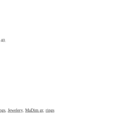
.40.
ings
,
Jewelery
,
MaDim.gr
,
rings