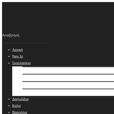
Αρχική
New In
Σκουλαρίκια
Σκουλαρίκια
Βραδινά Σκουλαρίκια
Νυφικά Σκουλαρίκια
Ear cuffs
Δαχτυλίδια
Κολιέ
Βραχιόλια