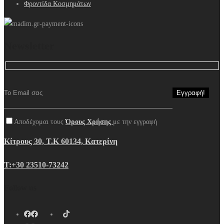
Φροντίδα Κοσμημάτων
Newsletter
Αποδέχομαι τους
Όρους Χρήσης
με την εγγραφή
Κίτρους 30, Τ.Κ 60134, Κατερίνη
Τ:+30 23510-73242
Follow us