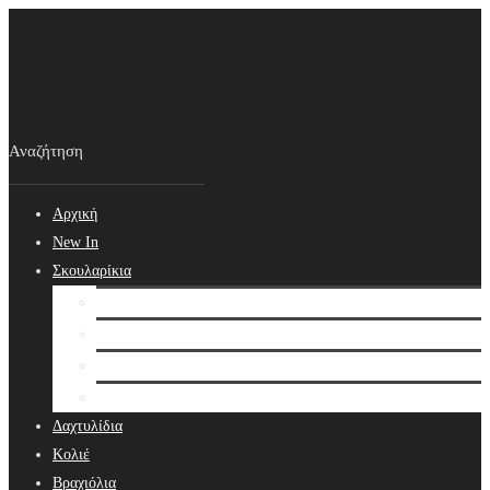
Αρχική
New In
Σκουλαρίκια
Σκουλαρίκια
Βραδινά Σκουλαρίκια
Νυφικά Σκουλαρίκια
Ear cuffs
Δαχτυλίδια
Κολιέ
Βραχιόλια