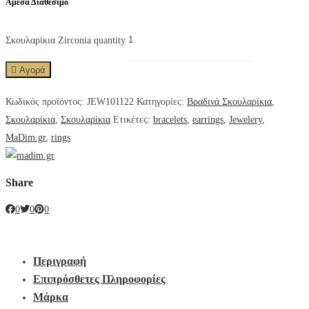
Άμεσα Διαθέσιμο
Σκουλαρίκια Zirconia quantity
Αγορά
Κωδικός προϊόντος:
JEW101122
Κατηγορίες:
Βραδινά Σκουλαρίκια
,
Σκουλαρίκια
,
Σκουλαρίκια
Ετικέτες:
bracelets
,
earrings
,
Jewelery
,
MaDim.gr
,
rings
Share
0
0
0
Περιγραφή
Επιπρόσθετες Πληροφορίες
Μάρκα