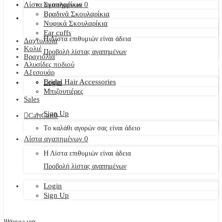
Λίστα αγαπημένων
Σκουλαρίκια
0
Βραδινά Σκουλαρίκια
Νυφικά Σκουλαρίκια
Ear cuffs
Η Λίστα επιθυμιών είναι άδεια
Δαχτυλίδια
Κολιέ
Προβολή λίστας αγαπημένων
Βραχιόλια
Αλυσίδες ποδιού
Αξεσουάρ
Bridal Hair Accessories
Login
Μπιζουτιέρες
Sales
Sign Up
Cart
Cart
0
Το καλάθι αγορών σας είναι άδειο
Λίστα αγαπημένων
0
Η Λίστα επιθυμιών είναι άδεια
Προβολή λίστας αγαπημένων
Login
Sign Up