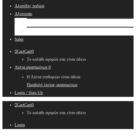
Αλυσίδες ποδιού
Αξεσουάρ
Bridal Hair Accessories
Μπιζουτιέρες
Sales
Cart
Cart
0
Το καλάθι αγορών σας είναι άδειο
Λίστα αγαπημένων
0
Η Λίστα επιθυμιών είναι άδεια
Προβολή λίστας αγαπημένων
Login / Sign Up
Cart
Cart
0
Το καλάθι αγορών σας είναι άδειο
Login