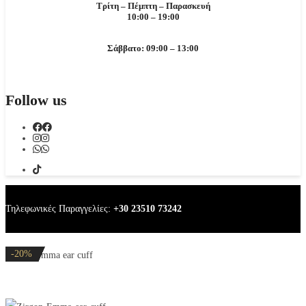
Τρίτη – Πέμπτη – Παρασκευή
10:00 – 19:00
Σάββατο: 09:00 – 13:00
Follow us
Τηλεφωνικές Παραγγελίες:
+30 23510 73242
-20%
-20%
-20%
-20%
-20%
Zirgon Emma ear cuff