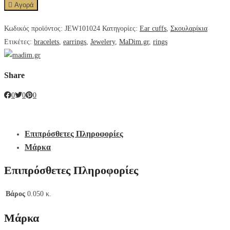
Αγορά
Κωδικός προϊόντος:
JEW101024
Κατηγορίες:
Ear cuffs
,
Σκουλαρίκια
Ετικέτες:
bracelets
,
earrings
,
Jewelery
,
MaDim.gr
,
rings
Share
0
0
0
Επιπρόσθετες Πληροφορίες
Μάρκα
Επιπρόσθετες Πληροφορίες
Βάρος
0.050 κ.
Μάρκα