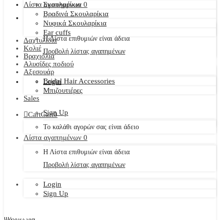
Λίστα αγαπημένων
Σκουλαρίκια
0
Βραδινά Σκουλαρίκια
Νυφικά Σκουλαρίκια
Ear cuffs
Η Λίστα επιθυμιών είναι άδεια
Δαχτυλίδια
Κολιέ
Προβολή λίστας αγαπημένων
Βραχιόλια
Αλυσίδες ποδιού
Αξεσουάρ
Bridal Hair Accessories
Login
Μπιζουτιέρες
Sales
Sign Up
Cart
Cart
0
Το καλάθι αγορών σας είναι άδειο
Λίστα αγαπημένων
0
Η Λίστα επιθυμιών είναι άδεια
Προβολή λίστας αγαπημένων
Login
Sign Up