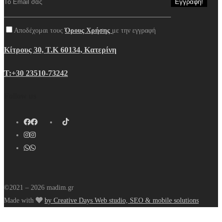
Αποδέχομαι τους
Όρους Χρήσης
με την εγγραφή
Κίτρους 30, Τ.Κ 60134, Κατερίνη
Τ:+30 23510-73242
Follow us
©2021 – 2026 madim.gr
Made with
by Creative Days Web studio, SEO & mobile solutions