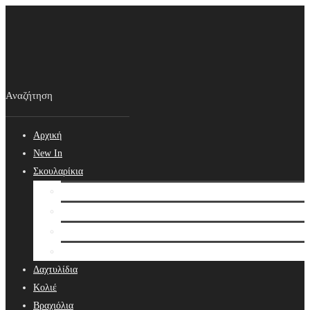
Αρχική
New In
Σκουλαρίκια
Σκουλαρίκια
Βραδινά Σκουλαρίκια
Νυφικά Σκουλαρίκια
Ear cuffs
Δαχτυλίδια
Κολιέ
Βραχιόλια