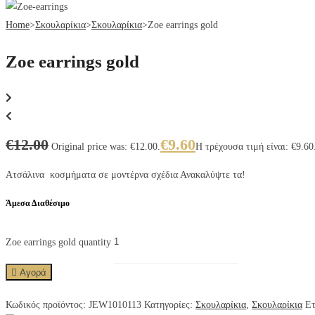
Home
>
Σκουλαρίκια
>
Σκουλαρίκια
>
Zoe earrings gold
Zoe earrings gold
€
12.00
€
9.60
Original price was: €12.00.
Η τρέχουσα τιμή είναι: €9.60
Ατσάλινα κοσμήματα σε μοντέρνα σχέδια Ανακαλύψτε τα!
Άμεσα Διαθέσιμο
Zoe earrings gold quantity
Αγορά
Κωδικός προϊόντος:
JEW1010113
Κατηγορίες:
Σκουλαρίκια
,
Σκουλαρίκια
Ετ