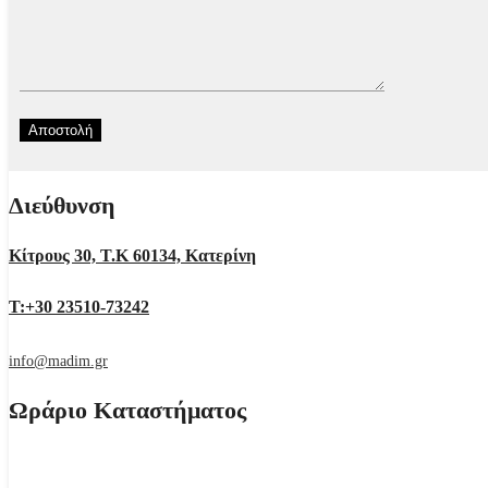
Διεύθυνση
Κίτρους 30, Τ.Κ 60134, Κατερίνη
Τ:+30 23510-73242
info@madim.gr
Ωράριο Καταστήματος