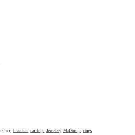
.
ικέτες:
bracelets
,
earrings
,
Jewelery
,
MaDim.gr
,
rings