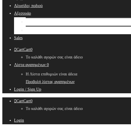
Αλυσίδες ποδιού
Αξεσουάρ
Bridal Hair Accessories
Μπιζουτιέρες
Sales
Cart
Cart
0
Το καλάθι αγορών σας είναι άδειο
Λίστα αγαπημένων
0
Η Λίστα επιθυμιών είναι άδεια
Προβολή λίστας αγαπημένων
Login / Sign Up
Cart
Cart
0
Το καλάθι αγορών σας είναι άδειο
Login