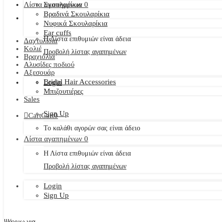
Λίστα αγαπημένων
Σκουλαρίκια
0
Βραδινά Σκουλαρίκια
Νυφικά Σκουλαρίκια
Ear cuffs
Η Λίστα επιθυμιών είναι άδεια
Δαχτυλίδια
Κολιέ
Προβολή λίστας αγαπημένων
Βραχιόλια
Αλυσίδες ποδιού
Αξεσουάρ
Bridal Hair Accessories
Login
Μπιζουτιέρες
Sales
Sign Up
Cart
Cart
0
Το καλάθι αγορών σας είναι άδειο
Λίστα αγαπημένων
0
Η Λίστα επιθυμιών είναι άδεια
Προβολή λίστας αγαπημένων
Login
Sign Up