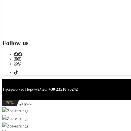
Follow us
Τηλεφωνικές Παραγγελίες:
+30 23510 73242
-20%
-32%
-20%
-20%
-20%
Zoe earrings gold