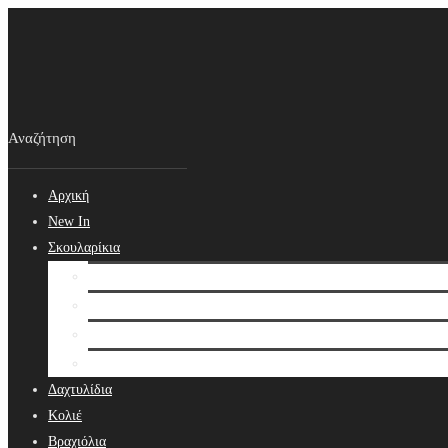
Αρχική
New In
Σκουλαρίκια
Σκουλαρίκια
Βραδινά Σκουλαρίκια
Νυφικά Σκουλαρίκια
Ear cuffs
Δαχτυλίδια
Κολιέ
Βραχιόλια