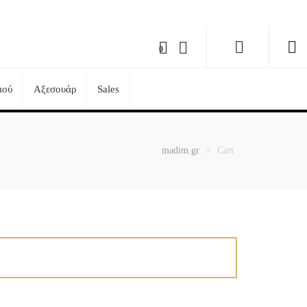
0
ιού
Αξεσουάρ
Sales
madim.gr
>
Cart