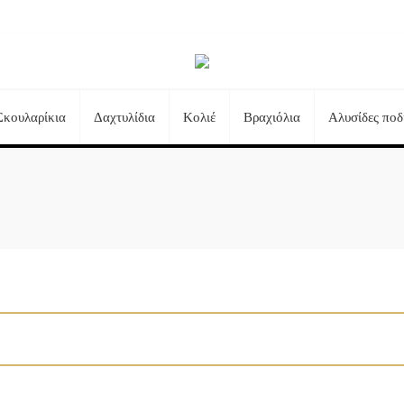
Σκουλαρίκια
Δαχτυλίδια
Κολιέ
Βραχιόλια
Αλυσίδες ποδ
Τηλεφωνικές Παραγγελίες:
+30 23510 73242