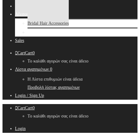
Αλυσίδες ποδιού
Αξεσουάρ
Bridal Hair Accessories
Μπιζουτιέρες
Sales
Cart
Cart
0
Το καλάθι αγορών σας είναι άδειο
Λίστα αγαπημένων
0
Η Λίστα επιθυμιών είναι άδεια
Προβολή λίστας αγαπημένων
Login / Sign Up
Cart
Cart
0
Το καλάθι αγορών σας είναι άδειο
Login