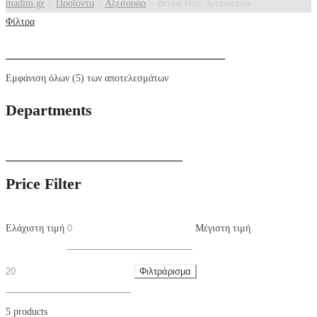
madim.gr
>
Προϊόντα
>
Αξεσουάρ
>
Bridal Hair Accessories
Φίλτρα
Εμφάνιση όλων (5) των αποτελεσμάτων
Departments
Price Filter
Ελάχιστη τιμή
Μέγιστη τιμή
Φιλτράρισμα
5 products