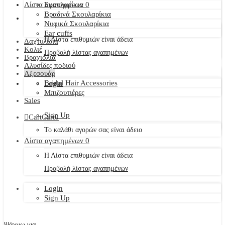
Λίστα αγαπημένων
Σκουλαρίκια
0
Βραδινά Σκουλαρίκια
Νυφικά Σκουλαρίκια
Ear cuffs
Η Λίστα επιθυμιών είναι άδεια
Δαχτυλίδια
Κολιέ
Προβολή λίστας αγαπημένων
Βραχιόλια
Αλυσίδες ποδιού
Αξεσουάρ
Bridal Hair Accessories
Login
Μπιζουτιέρες
Sales
Sign Up
Cart
Cart
0
Το καλάθι αγορών σας είναι άδειο
Λίστα αγαπημένων
0
Η Λίστα επιθυμιών είναι άδεια
Προβολή λίστας αγαπημένων
Login
Sign Up