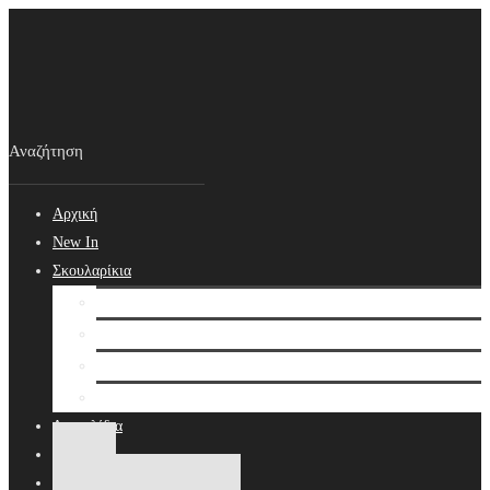
Αρχική
New In
Σκουλαρίκια
Σκουλαρίκια
Βραδινά Σκουλαρίκια
Νυφικά Σκουλαρίκια
Ear cuffs
Δαχτυλίδια
Κολιέ
Βραχιόλια