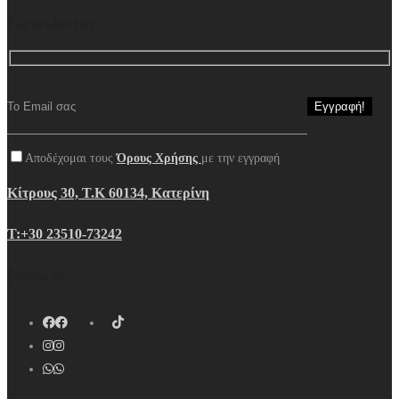
Newsletter
Αποδέχομαι τους
Όρους Χρήσης
με την εγγραφή
Κίτρους 30, Τ.Κ 60134, Κατερίνη
Τ:+30 23510-73242
Follow us