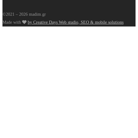
©2021 – 2026 madim.gr
Made with
by Creative Days Web studio, SEO & mobile solutions