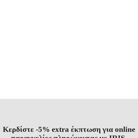
Bridal Hair Clips
Bridal Hair Clips
Bridal Hair Accessories
,
Bridal Hair Accessories
,
Αξεσουάρ
Αξεσουάρ
€
20.00
€
1.00
Άμεσα Διαθέσιμο
Άμεσα Διαθέσιμο
Κερδίστε -5% extra έκπτωση για online
παραγγελίες πληρώνοντας με IRIS,