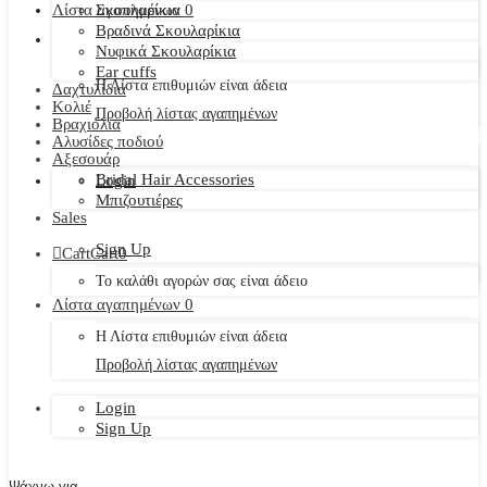
Λίστα αγαπημένων
Σκουλαρίκια
0
Βραδινά Σκουλαρίκια
Νυφικά Σκουλαρίκια
Ear cuffs
Η Λίστα επιθυμιών είναι άδεια
Δαχτυλίδια
Κολιέ
Προβολή λίστας αγαπημένων
Βραχιόλια
Αλυσίδες ποδιού
Αξεσουάρ
Bridal Hair Accessories
Login
Μπιζουτιέρες
Sales
Sign Up
Cart
Cart
0
Το καλάθι αγορών σας είναι άδειο
Λίστα αγαπημένων
0
Η Λίστα επιθυμιών είναι άδεια
Προβολή λίστας αγαπημένων
Login
Sign Up