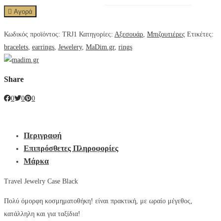
Αγορά
Κωδικός προϊόντος:
TRJ1
Κατηγορίες:
Αξεσουάρ
,
Μπιζουτιέρες
Ετικέτες:
bracelets
,
earrings
,
Jewelery
,
MaDim.gr
,
rings
Share
0
0
0
Περιγραφή
Επιπρόσθετες Πληροφορίες
Μάρκα
Travel Jewelry Case Black
Πολύ όμορφη κοσμηματοθήκη! είναι πρακτική, με ωραίο μέγεθος,
κατάλληλη και για ταξίδια!