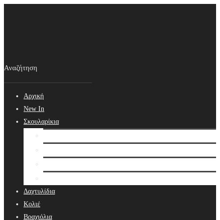
Αρχική
New In
Σκουλαρίκια
Σκουλαρίκια
Βραδινά Σκουλαρίκια
Νυφικά Σκουλαρίκια
Ear cuffs
Δαχτυλίδια
Κολιέ
Βραχιόλια