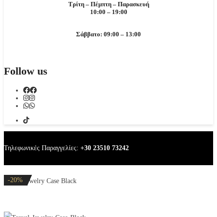
Τρίτη – Πέμπτη – Παρασκευή
10:00 – 19:00
Σάββατο: 09:00 – 13:00
Follow us
Τηλεφωνικές Παραγγελίες:
+30 23510 73242
-20%
-20%
-20%
-20%
-20%
Travel Jewelry Case Black