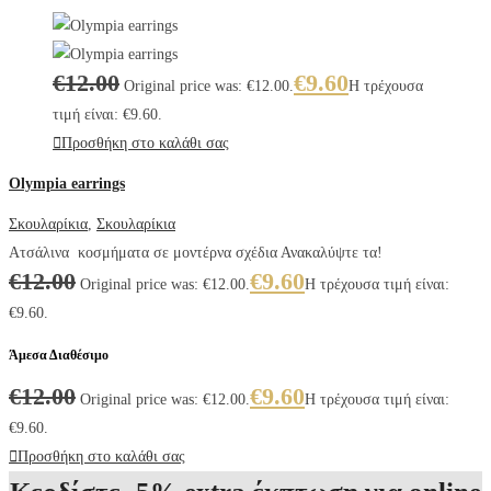
€
12.00
€
9.60
Original price was: €12.00.
Η τρέχουσα
τιμή είναι: €9.60.
Προσθήκη στο καλάθι σας
Olympia earrings
Σκουλαρίκια
,
Σκουλαρίκια
Ατσάλινα κοσμήματα σε μοντέρνα σχέδια Ανακαλύψτε τα!
€
12.00
€
9.60
Original price was: €12.00.
Η τρέχουσα τιμή είναι:
€9.60.
Άμεσα Διαθέσιμο
€
12.00
€
9.60
Original price was: €12.00.
Η τρέχουσα τιμή είναι:
€9.60.
Προσθήκη στο καλάθι σας