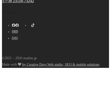
Τ:+30 23510-73242
Follow us
©2021 – 2026 madim.gr
Made with
by Creative Days Web studio, SEO & mobile solutions