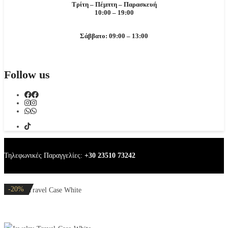
Τρίτη – Πέμπτη – Παρασκευή
10:00 – 19:00
Σάββατο: 09:00 – 13:00
Follow us
Τηλεφωνικές Παραγγελίες:
+30 23510 73242
-20%
-20%
-32%
-20%
-20%
Jewelry Travel Case White