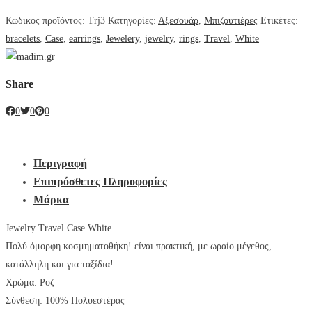
Κωδικός προϊόντος:
Trj3
Κατηγορίες:
Αξεσουάρ
,
Μπιζουτιέρες
Ετικέτες:
bracelets
,
Case
,
earrings
,
Jewelery
,
jewelry
,
rings
,
Travel
,
White
Share
0
0
0
Περιγραφή
Επιπρόσθετες Πληροφορίες
Μάρκα
Jewelry Travel Case White
Πολύ όμορφη κοσμηματοθήκη! είναι πρακτική, με ωραίο μέγεθος,
κατάλληλη και για ταξίδια!
Χρώμα: Ροζ
Σύνθεση: 100% Πολυεστέρας