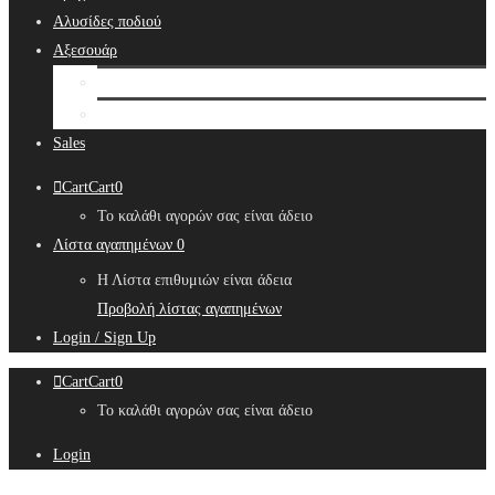
Αλυσίδες ποδιού
Αξεσουάρ
Bridal Hair Accessories
Μπιζουτιέρες
Sales
Cart
Cart
0
Το καλάθι αγορών σας είναι άδειο
Λίστα αγαπημένων
0
Η Λίστα επιθυμιών είναι άδεια
Προβολή λίστας αγαπημένων
Login / Sign Up
Cart
Cart
0
Το καλάθι αγορών σας είναι άδειο
Login