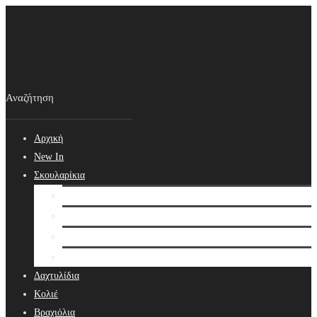
Αρχική
New In
Σκουλαρίκια
Σκουλαρίκια
Βραδινά Σκουλαρίκια
Νυφικά Σκουλαρίκια
Ear cuffs
Δαχτυλίδια
Κολιέ
Βραχιόλια