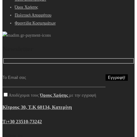
Όροι Χρήσης
Πολιτική Απορρήτου
Φροντίδα Κοσμημάτων
Newsletter
Αποδέχομαι τους
Όρους Χρήσης
με την εγγραφή
Κίτρους 30, Τ.Κ 60134, Κατερίνη
Τ:+30 23510-73242
Follow us