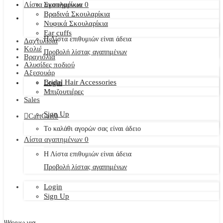
Λίστα αγαπημένων
Σκουλαρίκια
0
Βραδινά Σκουλαρίκια
Νυφικά Σκουλαρίκια
Ear cuffs
Η Λίστα επιθυμιών είναι άδεια
Δαχτυλίδια
Κολιέ
Προβολή λίστας αγαπημένων
Βραχιόλια
Αλυσίδες ποδιού
Αξεσουάρ
Bridal Hair Accessories
Login
Μπιζουτιέρες
Sales
Sign Up
Cart
Cart
0
Το καλάθι αγορών σας είναι άδειο
Λίστα αγαπημένων
0
Η Λίστα επιθυμιών είναι άδεια
Προβολή λίστας αγαπημένων
Login
Sign Up