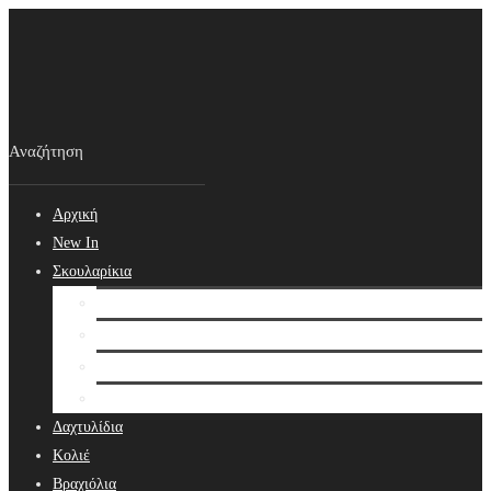
Αρχική
New In
Σκουλαρίκια
Σκουλαρίκια
Βραδινά Σκουλαρίκια
Νυφικά Σκουλαρίκια
Ear cuffs
Δαχτυλίδια
Κολιέ
Βραχιόλια