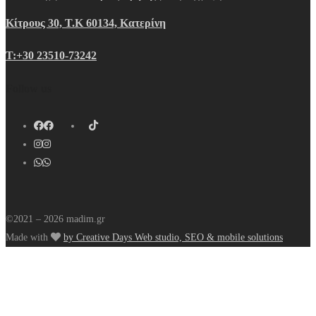
Κίτρους 30, Τ.Κ 60134, Κατερίνη
Τ:+30 23510-73242
Follow us
©2021 – 2026 madim.gr
Made with
by Creative Days Web studio, SEO & mobile solutions