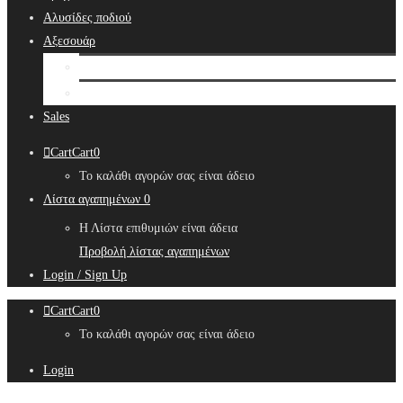
Αλυσίδες ποδιού
Αξεσουάρ
Bridal Hair Accessories
Μπιζουτιέρες
Sales
Cart
Cart
0
Το καλάθι αγορών σας είναι άδειο
Λίστα αγαπημένων
0
Η Λίστα επιθυμιών είναι άδεια
Προβολή λίστας αγαπημένων
Login / Sign Up
Cart
Cart
0
Το καλάθι αγορών σας είναι άδειο
Login