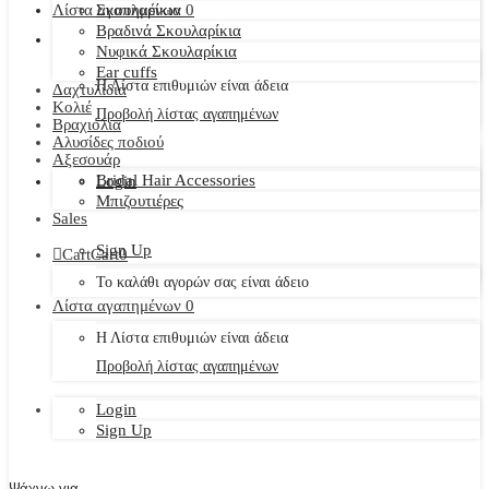
Λίστα αγαπημένων
Σκουλαρίκια
0
Βραδινά Σκουλαρίκια
Νυφικά Σκουλαρίκια
Ear cuffs
Η Λίστα επιθυμιών είναι άδεια
Δαχτυλίδια
Κολιέ
Προβολή λίστας αγαπημένων
Βραχιόλια
Αλυσίδες ποδιού
Αξεσουάρ
Bridal Hair Accessories
Login
Μπιζουτιέρες
Sales
Sign Up
Cart
Cart
0
Το καλάθι αγορών σας είναι άδειο
Λίστα αγαπημένων
0
Η Λίστα επιθυμιών είναι άδεια
Προβολή λίστας αγαπημένων
Login
Sign Up