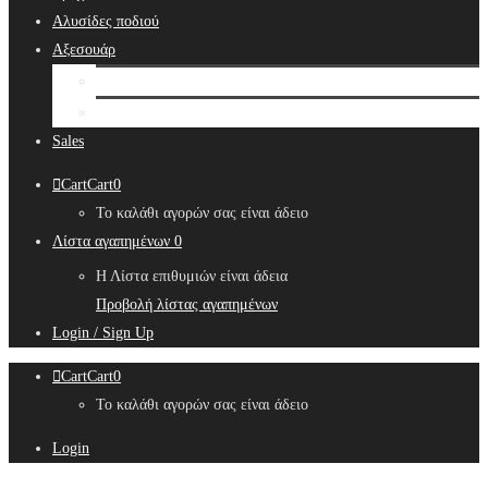
Αλυσίδες ποδιού
Αξεσουάρ
Bridal Hair Accessories
Μπιζουτιέρες
Sales
Cart
Cart
0
Το καλάθι αγορών σας είναι άδειο
Λίστα αγαπημένων
0
Η Λίστα επιθυμιών είναι άδεια
Προβολή λίστας αγαπημένων
Login / Sign Up
Cart
Cart
0
Το καλάθι αγορών σας είναι άδειο
Login