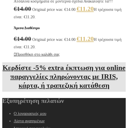
Ατσάλινα κοσμήματα σε μοντέρνα σχέδια Ανακαλύψτε τα!!!
€
14.00
€
11.20
Original price was: €14.00.
Η τρέχουσα τιμή
είναι: €11.20.
Άμεσα Διαθέσιμο
€
14.00
€
11.20
Original price was: €14.00.
Η τρέχουσα τιμή
είναι: €11.20.
Προσθήκη στο καλάθι σας
Κερδίστε -5% extra έκπτωση για online
παραγγελίες πληρώνοντας με IRIS,
κάρτα, ή τραπεζική κατάθεση
Εξυπηρέτηση πελατών
Ο λογαριασμός μου
Λίστα αγαπημένων