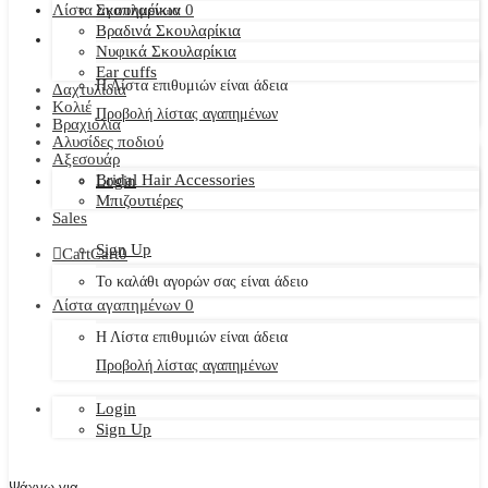
Λίστα αγαπημένων
Σκουλαρίκια
0
Βραδινά Σκουλαρίκια
Νυφικά Σκουλαρίκια
Ear cuffs
Η Λίστα επιθυμιών είναι άδεια
Δαχτυλίδια
Κολιέ
Προβολή λίστας αγαπημένων
Βραχιόλια
Αλυσίδες ποδιού
Αξεσουάρ
Bridal Hair Accessories
Login
Μπιζουτιέρες
Sales
Sign Up
Cart
Cart
0
Το καλάθι αγορών σας είναι άδειο
Λίστα αγαπημένων
0
Η Λίστα επιθυμιών είναι άδεια
Προβολή λίστας αγαπημένων
Login
Sign Up