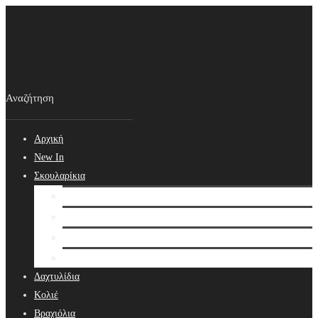
Αρχική
New In
Σκουλαρίκια
Σκουλαρίκια
Βραδινά Σκουλαρίκια
Νυφικά Σκουλαρίκια
Ear cuffs
Δαχτυλίδια
Κολιέ
Βραχιόλια