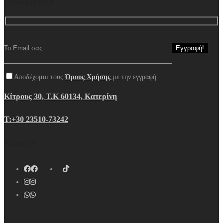
Newsletter
Αποδέχομαι τους
Όρους Χρήσης
με την εγγραφή
Κίτρους 30, Τ.Κ 60134, Κατερίνη
Τ:+30 23510-73242
Follow us