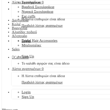
Λίστα αγαπημένων
Σκουλαρίκια
0
Βραδινά Σκουλαρίκια
Νυφικά Σκουλαρίκια
Ear cuffs
Η Λίστα επιθυμιών είναι άδεια
Δαχτυλίδια
Κολιέ
Προβολή λίστας αγαπημένων
Βραχιόλια
Αλυσίδες ποδιού
Αξεσουάρ
Bridal Hair Accessories
Login
Μπιζουτιέρες
Sales
Sign Up
Cart
Cart
0
Το καλάθι αγορών σας είναι άδειο
Λίστα αγαπημένων
0
Η Λίστα επιθυμιών είναι άδεια
Προβολή λίστας αγαπημένων
Login
Sign Up