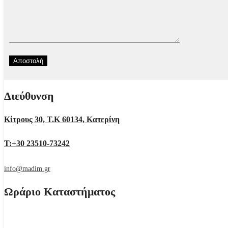
Διεύθυνση
Κίτρους 30, Τ.Κ 60134, Κατερίνη
Τ:+30 23510-73242
info@madim.gr
Ωράριο Καταστήματος