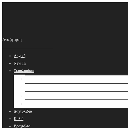
Αρχική
New In
Σκουλαρίκια
Σκουλαρίκια
Βραδινά Σκουλαρίκια
Νυφικά Σκουλαρίκια
Ear cuffs
Δαχτυλίδια
Κολιέ
Βραχιόλια