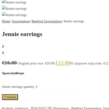
Home
>
Σκουλαρίκια
>
Βραδινά Σκουλαρίκια
>
Jennie earrings
Jennie earrings
€
16.00
€
12.80
Original price was: €16.00.
Η τρέχουσα τιμή είναι: €12
Άμεσα Διαθέσιμο
Jennie earrings quantity
Αγορά
Κωδικός προϊόντος:
JEW101012287
Κατηγορίες:
Βραδινά Σκουλαρίκια
,
Σκο