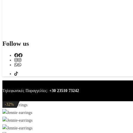
Follow us
Τηλεφωνικές Παραγγελίες:
+30 23510 73242
-20%
-20%
-20%
-20%
-32%
Jennie earrings