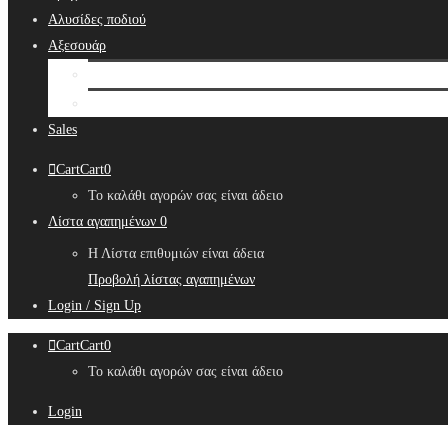
Αλυσίδες ποδιού
Αξεσουάρ
Bridal Hair Accessories
Μπιζουτιέρες
Sales
Cart
Cart
0
Το καλάθι αγορών σας είναι άδειο
Λίστα αγαπημένων
0
Η Λίστα επιθυμιών είναι άδεια
Προβολή λίστας αγαπημένων
Login / Sign Up
Cart
Cart
0
Το καλάθι αγορών σας είναι άδειο
Login