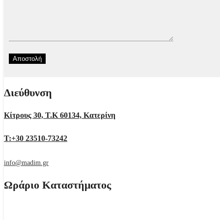
Διεύθυνση
Κίτρους 30, Τ.Κ 60134, Κατερίνη
Τ:+30 23510-73242
info@madim.gr
Ωράριο Καταστήματος