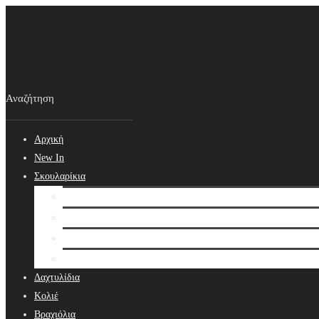
Αρχική
New In
Σκουλαρίκια
Σκουλαρίκια
Βραδινά Σκουλαρίκια
Νυφικά Σκουλαρίκια
Ear cuffs
Δαχτυλίδια
Κολιέ
Βραχιόλια