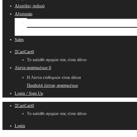
Αλυσίδες ποδιού
Αξεσουάρ
Bridal Hair Accessories
Μπιζουτιέρες
Sales
Cart
Cart
0
Το καλάθι αγορών σας είναι άδειο
Λίστα αγαπημένων
0
Η Λίστα επιθυμιών είναι άδεια
Προβολή λίστας αγαπημένων
Login / Sign Up
Cart
Cart
0
Το καλάθι αγορών σας είναι άδειο
Login