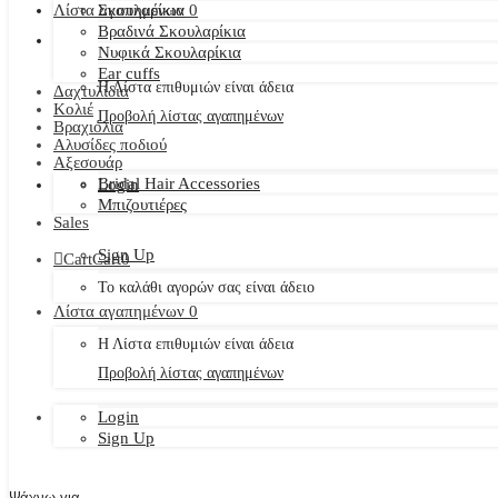
Λίστα αγαπημένων
Σκουλαρίκια
0
Βραδινά Σκουλαρίκια
Νυφικά Σκουλαρίκια
Ear cuffs
Η Λίστα επιθυμιών είναι άδεια
Δαχτυλίδια
Κολιέ
Προβολή λίστας αγαπημένων
Βραχιόλια
Αλυσίδες ποδιού
Αξεσουάρ
Bridal Hair Accessories
Login
Μπιζουτιέρες
Sales
Sign Up
Cart
Cart
0
Το καλάθι αγορών σας είναι άδειο
Λίστα αγαπημένων
0
Η Λίστα επιθυμιών είναι άδεια
Προβολή λίστας αγαπημένων
Login
Sign Up