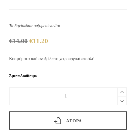
Τα δαχτυλίδια αυξομειώνονται
€
14.00
€
11.20
Original
Η
price
τρέχουσα
was:
τιμή
Κοσμήματα από ανοξείδωτο χειρουργικό ατσάλι!
€14.00.
είναι:
€11.20.
Άμεσα Διαθέσιμο
Doretta
ring
quantity
ΑΓΟΡΆ